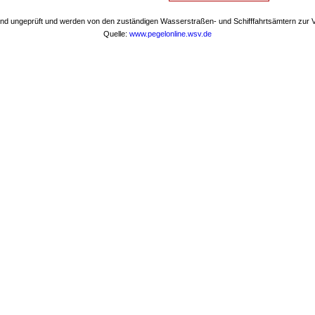
nd ungeprüft und werden von den zuständigen Wasserstraßen- und Schifffahrtsämtern zur Ve
Quelle:
www.pegelonline.wsv.de