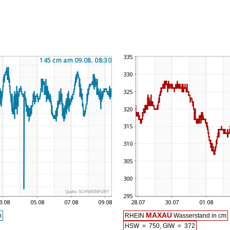
Quelle:
SCHWEINFURT
MAXAU
m
RHEIN
Wasserstand in cm
HSW = 750, GlW = 372