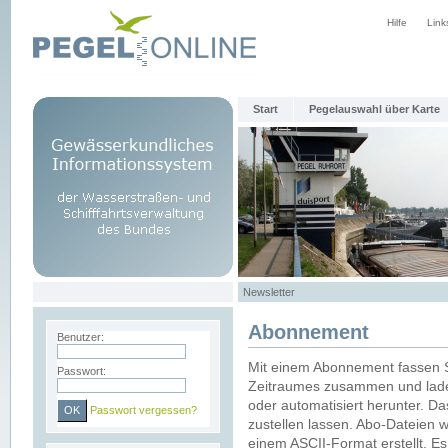
Hilfe
Link
Start
Pegelauswahl über Karte
Newsletter
Abonnement
Benutzer:
Mit einem Abonnement fassen S
Passwort:
Zeitraumes zusammen und laden
oder automatisiert herunter. Da
Passwort vergessen?
zustellen lassen. Abo-Dateien 
einem ASCII-Format erstellt. E