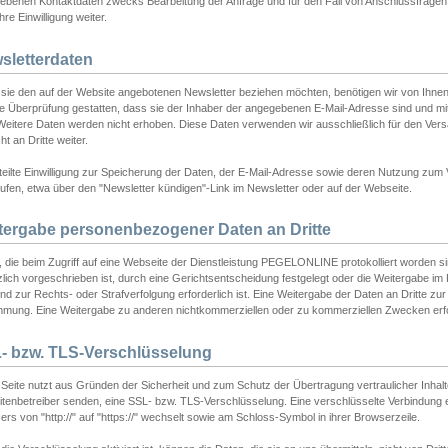
ebenen Kontaktdaten zwecks Bearbeitung der Anfrage und für den Fall von Anschlussfragen b
hre Einwilligung weiter.
sletterdaten
sie den auf der Website angebotenen Newsletter beziehen möchten, benötigen wir von Ihnen
ie Überprüfung gestatten, dass sie der Inhaber der angegebenen E-Mail-Adresse sind und m
 Weitere Daten werden nicht erhoben. Diese Daten verwenden wir ausschließlich für den Ver
cht an Dritte weiter.
teilte Einwilligung zur Speicherung der Daten, der E-Mail-Adresse sowie deren Nutzung zum
ufen, etwa über den "Newsletter kündigen"-Link im Newsletter oder auf der Webseite.
tergabe personenbezogener Daten an Dritte
 die beim Zugriff auf eine Webseite der Dienstleistung PEGELONLINE protokolliert worden sind
lich vorgeschrieben ist, durch eine Gerichtsentscheidung festgelegt oder die Weitergabe im Fa
d zur Rechts- oder Strafverfolgung erforderlich ist. Eine Weitergabe der Daten an Dritte zur 
mmung. Eine Weitergabe zu anderen nichtkommerziellen oder zu kommerziellen Zwecken erfol
- bzw. TLS-Verschlüsselung
Seite nutzt aus Gründen der Sicherheit und zum Schutz der Übertragung vertraulicher Inhalte
eitenbetreiber senden, eine SSL- bzw. TLS-Verschlüsselung. Eine verschlüsselte Verbindung 
rs von "http://" auf "https://" wechselt sowie am Schloss-Symbol in ihrer Browserzeile.