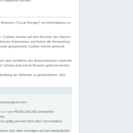
tten mitgelesen werden.
Browsers ("Local Storage") um Informationen zu
n. Cookies werden auf dem Rechner des Nutzers
 können Nutzerinnen und Nutzer die Verwendung
ereits gespeicherte Cookies können jederzeit
nach dem Schließen des Browserfensters weiterhin
e" können jederzeit im Browser gelöscht werden.
stellung der Webseite zu gewährleisten. Dies
Anwendungsservers
reich
von PEGELONLINE erforderlich
zung
rver gültig und wird nicht über verschiedene
utzers oder einer sonstigen auf den tatsächlichen