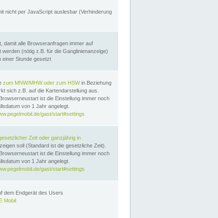
it nicht per JavaScript auslesbar (Verhinderung
, damit alle Browseranfragen immer auf
erden (nötig z.B. für die Ganglinienanzeige)
n einer Stunde gesetzt
te
zum MNW/MHW oder zum HSW
in Beziehung
t sich z.B. auf die Kartendarstellung aus.
Browserneustart ist die Einstellung immer noch
llsdatum von 1 Jahr angelegt.
ww.pegelmobil.de/gast/start#settings
gesetzlicher Zeit oder ganzjährig in
eigen soll (Standard ist die gesetzliche Zeit).
Browserneustart ist die Einstellung immer noch
llsdatum von 1 Jahr angelegt.
ww.pegelmobil.de/gast/start#settings
auf dem Endgerät des Users
 Mobil