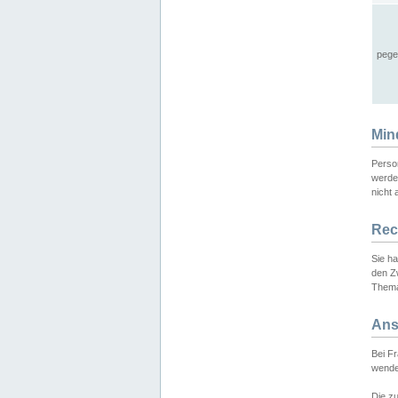
pege
Min
Perso
werde
nicht 
Rec
Sie h
den Z
Thema
Ans
Bei F
wende
Die zu