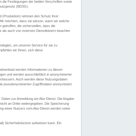
 die Festlegungen der beiden Vorschriften sowie
hutzgesetz (BDSG).
 (Produktion) nehmen den Schutz ihrer
ir möchten, dass sie wissen, wann wir welche
etroffen, die sicherstellen, dass die
 als auch von externen Dienstleistern beachtet
ologien, um unseren Service für sie zu
fehlen wir Ihnen, sich diese
endownload werden Informationen zu diesen
ogen und werden ausschließlich in anonymisierter
verbessern. Auch werden diese Nutzungsdaten
ie pseudonymisierten Zugriffsdaten anonymisiert.
her Daten zur Anmeldung am Abo-Dienst. Die Angabe
 nicht an Dritte weitergegeben. Die Speicherung
dung eines Nutzers vom Abo-Dienst werden seine
il) Sicherheitslücken aufweisen kann. Ein