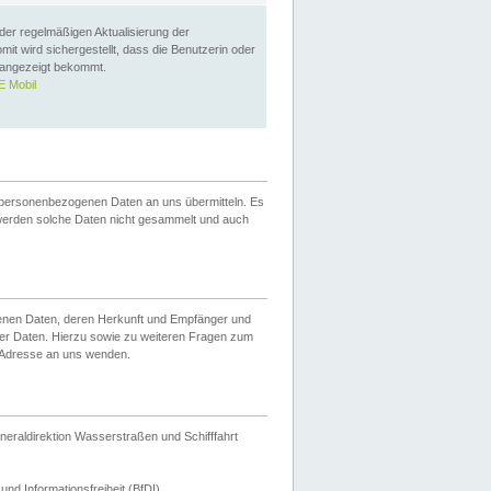
 der regelmäßigen Aktualisierung der
omit wird sichergestellt, dass die Benutzerin oder
 angezeigt bekommt.
 Mobil
 personenbezogenen Daten an uns übermitteln. Es
werden solche Daten nicht gesammelt und auch
ogenen Daten, deren Herkunft und Empfänger und
er Daten. Hierzu sowie zu weiteren Fragen zum
 Adresse an uns wenden.
neraldirektion Wasserstraßen und Schifffahrt
nd Informationsfreiheit (BfDI).