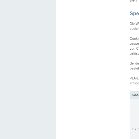
Wenn d
Spe
Die W
speic
Cooki
gespe
von C
gelös
Bei d
beste
PEGEL
ermögl
Coo
JSE