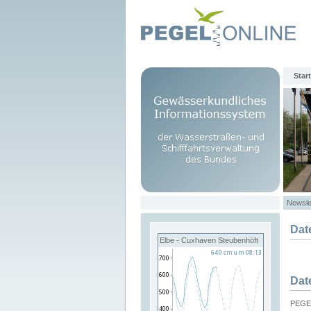
Start
Newsle
Dat
Elbe - Cuxhaven Steubenhöft
Dat
PEGEL