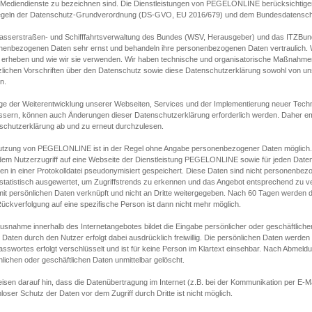
s Mediendienste zu bezeichnen sind. Die Dienstleistungen von PEGELONLINE berücksichtigen
egeln der Datenschutz-Grundverordnung (DS-GVO, EU 2016/679) und dem Bundesdatensc
asserstraßen- und Schifffahrtsverwaltung des Bundes (WSV, Herausgeber) und das ITZBund
nenbezogenen Daten sehr ernst und behandeln ihre personenbezogenen Daten vertraulich. W
 erheben und wie wir sie verwenden. Wir haben technische und organisatorische Maßnahmen g
zlichen Vorschriften über den Datenschutz sowie diese Datenschutzerklärung sowohl von uns
n.
ge der Weiterentwicklung unserer Webseiten, Services und der Implementierung neuer Techn
ssern, können auch Änderungen dieser Datenschutzerklärung erforderlich werden. Daher emp
schutzerklärung ab und zu erneut durchzulesen.
utzung von PEGELONLINE ist in der Regel ohne Angabe personenbezogener Daten möglich.
edem Nutzerzugriff auf eine Webseite der Dienstleistung PEGELONLINE sowie für jeden Dat
en in einer Protokolldatei pseudonymisiert gespeichert. Diese Daten sind nicht personenbez
statistisch ausgewertet, um Zugriffstrends zu erkennen und das Angebot entsprechend zu 
mit persönlichen Daten verknüpft und nicht an Dritte weitergegeben. Nach 60 Tagen werden d
ückverfolgung auf eine spezifische Person ist dann nicht mehr möglich.
Ausnahme innerhalb des Internetangebotes bildet die Eingabe persönlicher oder geschäftlic
 Daten durch den Nutzer erfolgt dabei ausdrücklich freiwillig. Die persönlichen Daten werden
asswortes erfolgt verschlüsselt und ist für keine Person im Klartext einsehbar. Nach Abmel
lichen oder geschäftlichen Daten unmittelbar gelöscht.
isen darauf hin, dass die Datenübertragung im Internet (z.B. bei der Kommunikation per E-Ma
loser Schutz der Daten vor dem Zugriff durch Dritte ist nicht möglich.