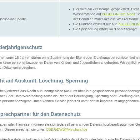
Hier wird ein Zeitstempel gespeichert. Dient
Wasserstände auf
PEGELONLINE Mobil
. S
lonline.lastupdate
der Benutzer immer aktuelle Wasserstände
Die Funktion existiert nur auf
PEGELONLINE
Die Speicherung erfolgt im "Local Storage"
derjährigenschutz
nen unter 18 Jahren dürfen ohne Zustimmung der Eltern oder Erziehungsberechtigten keine
n keine personenbezogenen Daten von Kindern und Jugendlichen angefordert. Wissentlich 
an Dritte weitergegeben.
ht auf Auskunft, Löschung, Sperrung
aben jederzeit das Recht auf unentgeltliche Auskunft über ihre gespeicherten personenbez
weck der Datenverarbeitung sowie ein Recht auf Berichtigung, Sperrung oder Löschung dies
 personenbezogene Daten können sie sich jederzeit unter der im Impressum angegebenen
prechpartner für den Datenschutz
ragen oder Hinweisen können sie sich jederzeit gern an den Datenschutzbeauftragten der Ge
n. Diesen erreichen sie unter:
DSB.GDWS@wsv.bund.de
ständige datenschutzrechtliche Aufsichtsbehörde ist die Bundesbeauftragte für Datenschutz u