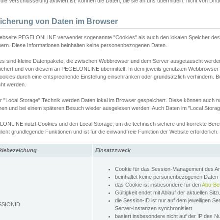
ie Verschlüsselung aktiviert ist, können die Daten, die sie an uns übermitteln, nicht von Dri
icherung von Daten im Browser
ebseite PEGELONLINE verwendet sogenannte "Cookies" als auch den lokalen Speicher des 
hern. Diese Informationen beinhalten keine personenbezogenen Daten.
es sind kleine Datenpakete, die zwischen Webbrowser und dem Server ausgetauscht werde
ichert und von diesem an PEGELONLINE übermittelt. In dem jeweils genutzten Webbrowser
ookies durch eine entsprechende Einstellung einschränken oder grundsätzlich verhindern. B
cht werden.
er "Local Storage" Technik werden Daten lokal im Browser gespeichert. Diese können auch 
hen und bei einem späteren Besuch wieder ausgelesen werden. Auch Daten im "Local Storag
ONLINE nutzt Cookies und den Local Storage, um die technisch sichere und korrekte Bereit
icht grundlegende Funktionen und ist für die einwandfreie Funktion der Website erforderlich.
kiebezeichung
Einsatzzweck
Cookie für das Session-Management des 
beinhaltet keine personenbezogenen Daten
das Cookie ist insbesondere für den
Abo-Be
Gültigkeit endet mit Ablauf der aktuellen Sit
die Session-ID ist nur auf dem jeweiligen Se
SSIONID
Server-Instanzen synchronisiert
basiert insbesondere nicht auf der IP des N