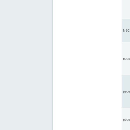
NSC_
pegel
pege
pegel