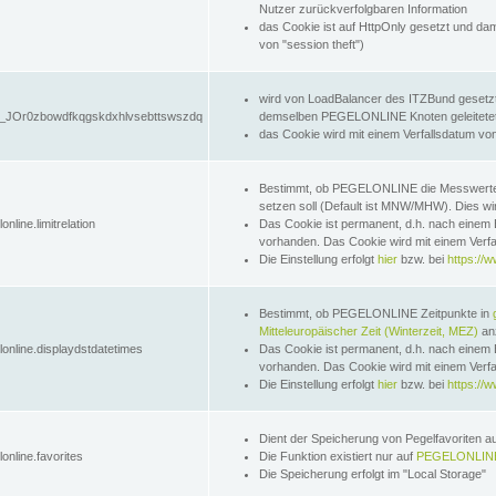
Nutzer zurückverfolgbaren Information
das Cookie ist auf HttpOnly gesetzt und dam
von "session theft")
wird von LoadBalancer des ITZBund gesetzt
JOr0zbowdfkqgskdxhlvsebttswszdq
demselben PEGELONLINE Knoten geleitetet w
das Cookie wird mit einem Verfallsdatum vo
Bestimmt, ob PEGELONLINE die Messwer
setzen soll (Default ist MNW/MHW). Dies wirk
online.limitrelation
Das Cookie ist permanent, d.h. nach einem 
vorhanden. Das Cookie wird mit einem Verfa
Die Einstellung erfolgt
hier
bzw. bei
https://w
Bestimmt, ob PEGELONLINE Zeitpunkte in
Mitteleuropäischer Zeit (Winterzeit, MEZ)
anz
lonline.displaydstdatetimes
Das Cookie ist permanent, d.h. nach einem 
vorhanden. Das Cookie wird mit einem Verfa
Die Einstellung erfolgt
hier
bzw. bei
https://w
Dient der Speicherung von Pegelfavoriten 
online.favorites
Die Funktion existiert nur auf
PEGELONLINE
Die Speicherung erfolgt im "Local Storage"