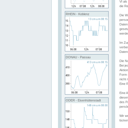
VI al
die R
RHEIN - Koblenz
Die W
perso
Daten
geset
werde
Im Zu
verbe
Daten
DONAU - Passau
Die N
Bei j
Aktion
Form 
nicht 
Eine R
Eine 
dieser
ODER - Eisenhüttenstadt
des P
persön
Wir we
lücken