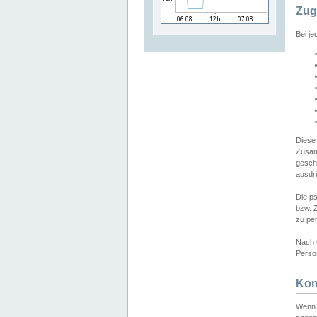
Zug
Bei j
Diese
Zusam
gesch
ausdrü
Die p
bzw. 
zu pe
Nach 
Person
Kon
Wenn 