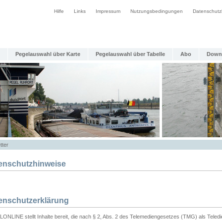
Hilfe
Links
Impressum
Nutzungsbedingungen
Datenschutz
Pegelauswahl über Karte
Pegelauswahl über Tabelle
Abo
Down
tter
enschutzhinweise
enschutzerklärung
ONLINE stellt Inhalte bereit, die nach § 2, Abs. 2 des Telemediengesetzes (TMG) als Teled