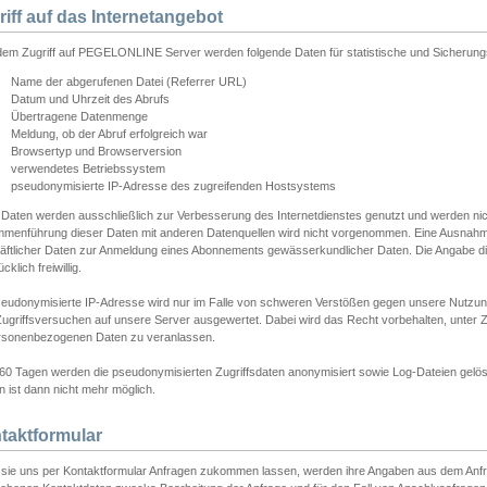
riff auf das Internetangebot
edem Zugriff auf PEGELONLINE Server werden folgende Daten für statistische und Sicherun
Name der abgerufenen Datei (Referrer URL)
Datum und Uhrzeit des Abrufs
Übertragene Datenmenge
Meldung, ob der Abruf erfolgreich war
Browsertyp und Browserversion
verwendetes Betriebssystem
pseudonymisierte IP-Adresse des zugreifenden Hostsystems
 Daten werden ausschließlich zur Verbesserung des Internetdienstes genutzt und werden ni
menführung dieser Daten mit anderen Datenquellen wird nicht vorgenommen. Eine Ausnahme 
äftlicher Daten zur Anmeldung eines Abonnements gewässerkundlicher Daten. Die Angabe die
cklich freiwillig.
seudonymisierte IP-Adresse wird nur im Falle von schweren Verstößen gegen unsere Nutzun
Zugriffsversuchen auf unsere Server ausgewertet. Dabei wird das Recht vorbehalten, unter Z
rsonenbezogenen Daten zu veranlassen.
60 Tagen werden die pseudonymisierten Zugriffsdaten anonymisiert sowie Log-Dateien gelösc
 ist dann nicht mehr möglich.
taktformular
sie uns per Kontaktformular Anfragen zukommen lassen, werden ihre Angaben aus dem Anfrag