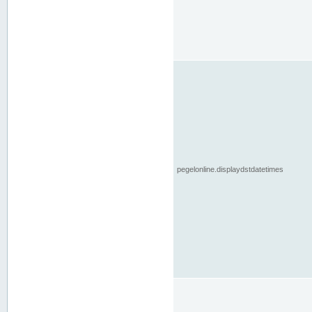
pegelonline.displaydstdatetimes