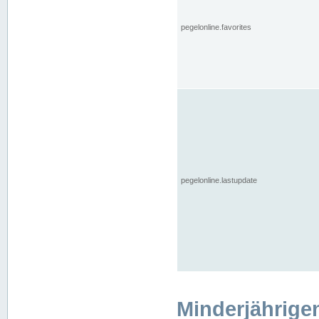
pegelonline.favorites
pegelonline.lastupdate
Minderjährige