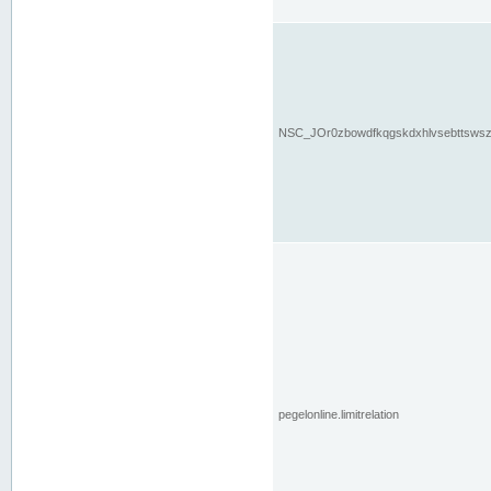
NSC_JOr0zbowdfkqgskdxhlvsebttsws
pegelonline.limitrelation