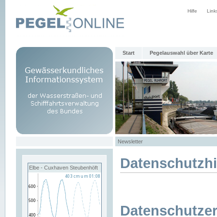
Hilfe
Link
Start
Pegelauswahl über Karte
Newsletter
Datenschutzh
Elbe - Cuxhaven Steubenhöft
Datenschutzer