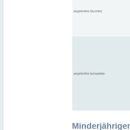
pegelonline.favorites
pegelonline.lastupdate
Minderjährige