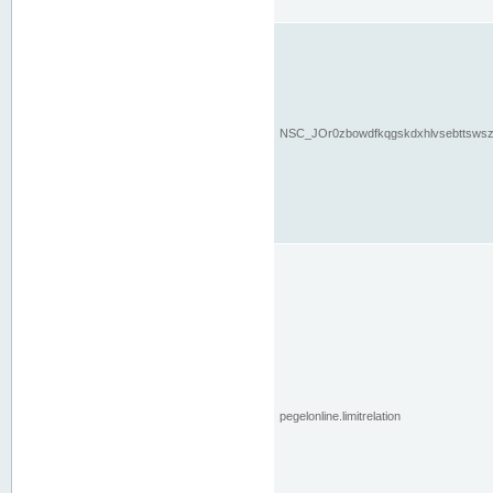
NSC_JOr0zbowdfkqgskdxhlvsebttsws
pegelonline.limitrelation