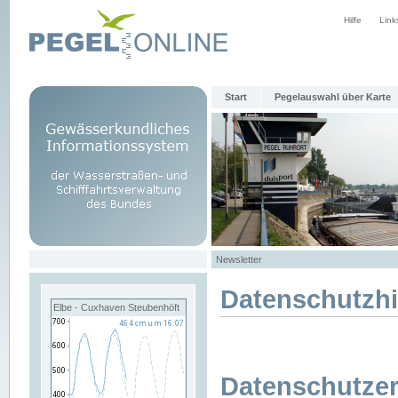
Hilfe
Link
Start
Pegelauswahl über Karte
Newsletter
Datenschutzh
Elbe - Cuxhaven Steubenhöft
Datenschutzer