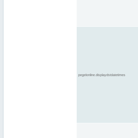
pegelonline.displaydstdatetimes