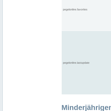
pegelonline.favorites
pegelonline.lastupdate
Minderjährige