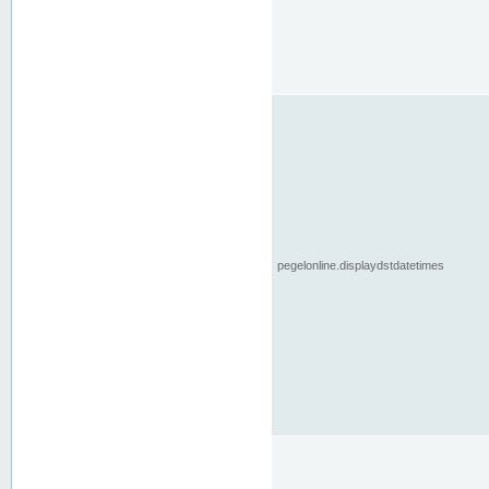
pegelonline.displaydstdatetimes