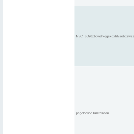
NSC_JOr0zbowdfkqgskdxhlvsebttsws
pegelonline.limitrelation