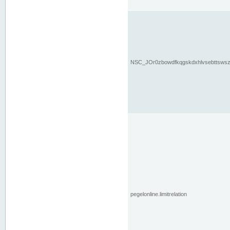
NSC_JOr0zbowdfkqgskdxhlvsebttsws
pegelonline.limitrelation