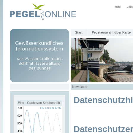
Hilfe
Link
Start
Pegelauswahl über Karte
Newsletter
Datenschutzh
Elbe - Cuxhaven Steubenhöft
Datenschutzer