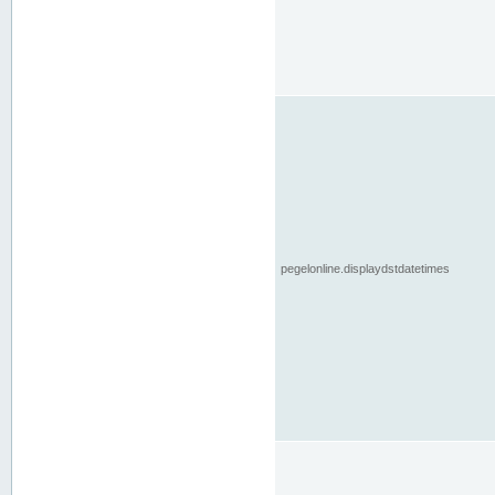
pegelonline.displaydstdatetimes