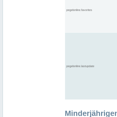
pegelonline.favorites
pegelonline.lastupdate
Minderjährige