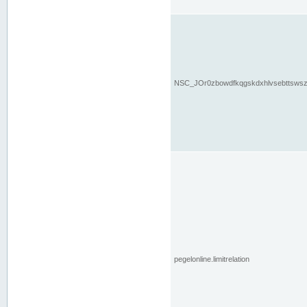
NSC_JOr0zbowdfkqgskdxhlvsebttsws
pegelonline.limitrelation