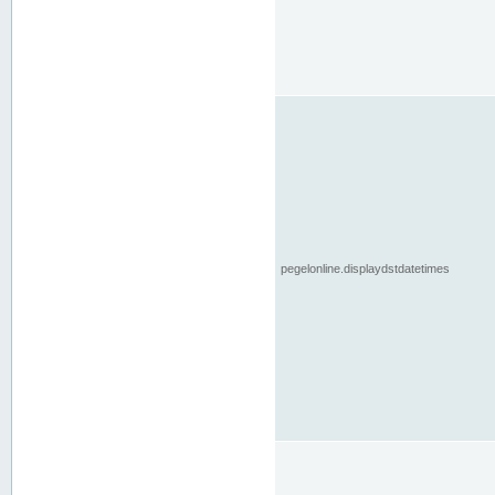
pegelonline.displaydstdatetimes