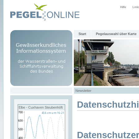
Hilfe
Link
Start
Pegelauswahl über Karte
Newsletter
Datenschutzh
Elbe - Cuxhaven Steubenhöft
Datenschutzer