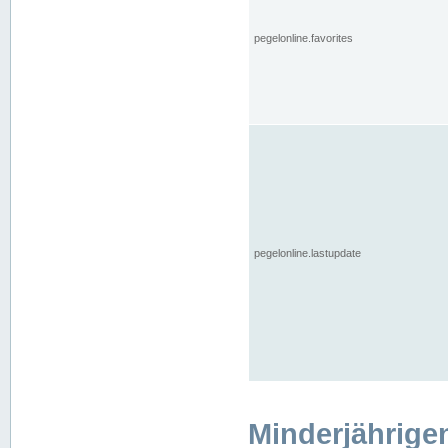
pegelonline.favorites
pegelonline.lastupdate
Minderjährige