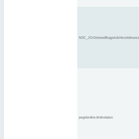
NSC_JOr0zbowdfkqgskdxhlvsebttsws
pegelonline.limitrelation