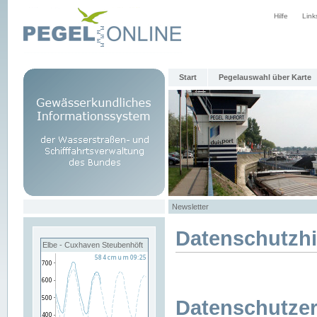
Hilfe
Link
Start
Pegelauswahl über Karte
Newsletter
Datenschutzh
Elbe - Cuxhaven Steubenhöft
Datenschutzer