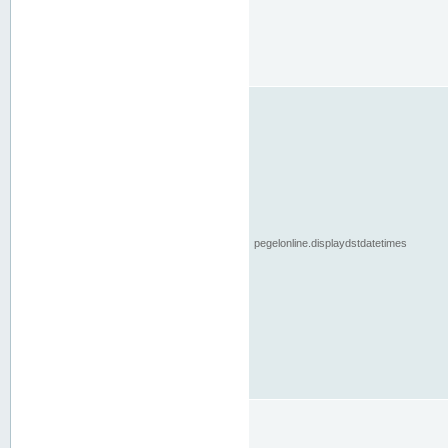
pegelonline.displaydstdatetimes