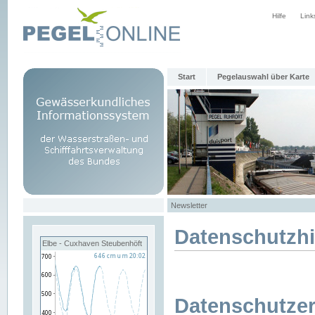
Hilfe
Link
Start
Pegelauswahl über Karte
Newsletter
Datenschutzh
Elbe - Cuxhaven Steubenhöft
Datenschutzer