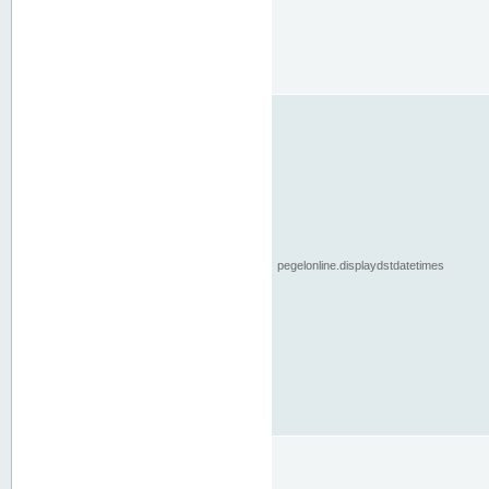
pegelonline.displaydstdatetimes