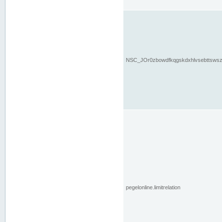
NSC_JOr0zbowdfkqgskdxhlvsebttsws
pegelonline.limitrelation