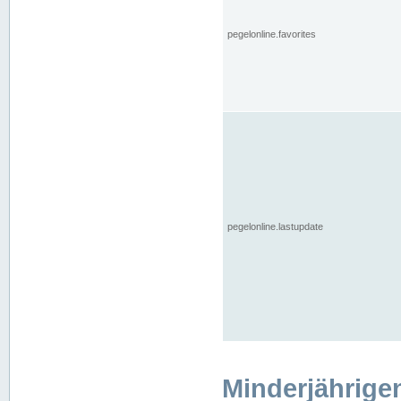
pegelonline.favorites
pegelonline.lastupdate
Minderjährige