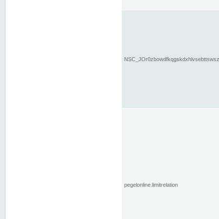
NSC_JOr0zbowdfkqgskdxhlvsebttsws
pegelonline.limitrelation