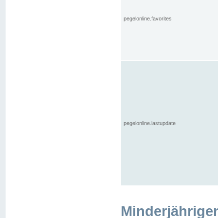
pegelonline.favorites
pegelonline.lastupdate
Minderjährige