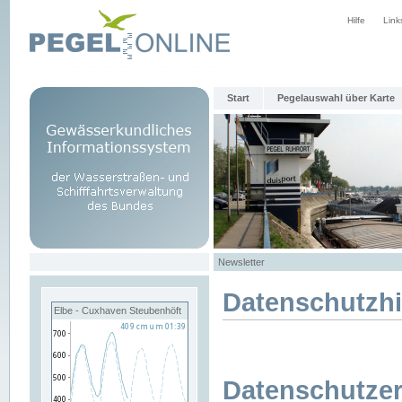
Hilfe
Link
Start
Pegelauswahl über Karte
Newsletter
Datenschutzh
Elbe - Cuxhaven Steubenhöft
Datenschutzer