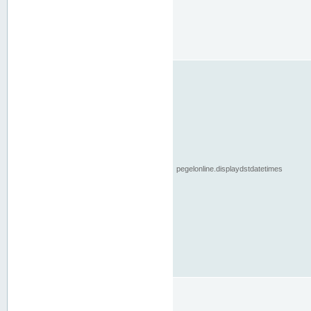
pegelonline.displaydstdatetimes