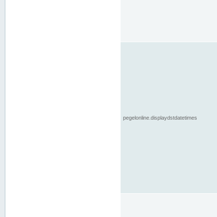
pegelonline.displaydstdatetimes