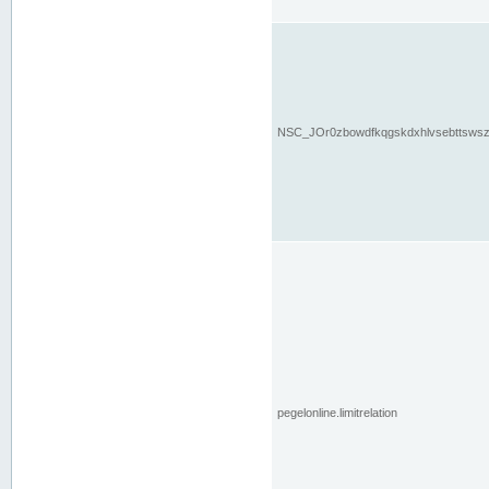
NSC_JOr0zbowdfkqgskdxhlvsebttsws
pegelonline.limitrelation