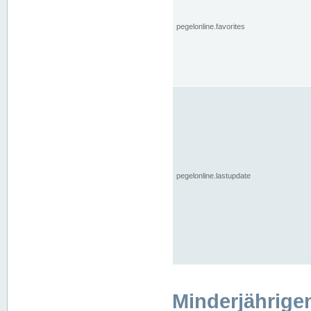
pegelonline.favorites
pegelonline.lastupdate
Minderjährige