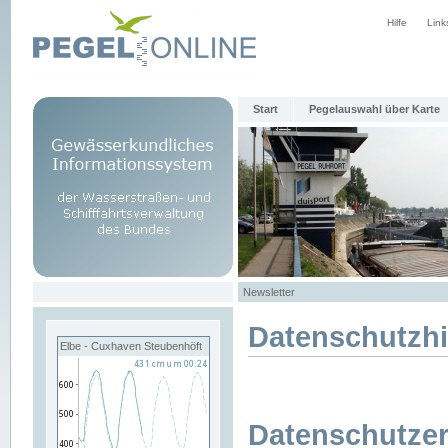
Hilfe
Link
Start
Pegelauswahl über Karte
Newsletter
Datenschutzh
Elbe - Cuxhaven Steubenhöft
Datenschutzer