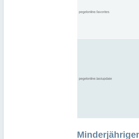
pegelonline.favorites
pegelonline.lastupdate
Minderjährige