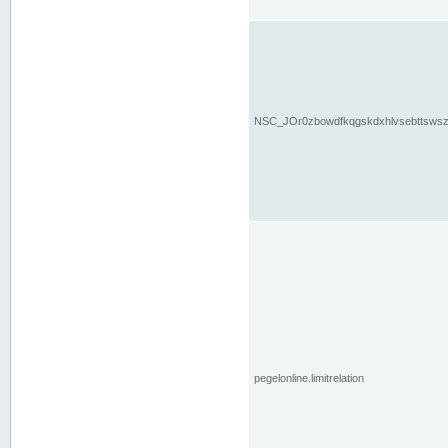
NSC_JOr0zbowdfkqgskdxhlvsebttsws
pegelonline.limitrelation