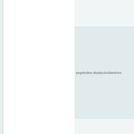
pegelonline.displaydstdatetimes