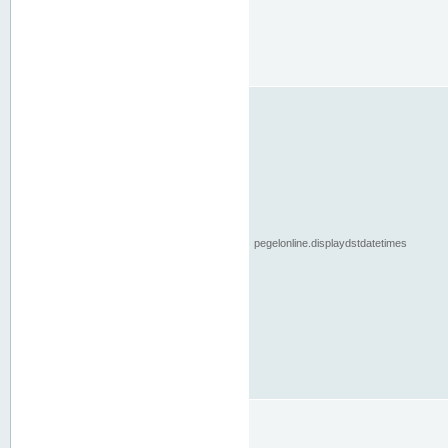
pegelonline.displaydstdatetimes