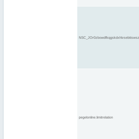
NSC_JOr0zbowdfkqgskdxhlvsebttsws
pegelonline.limitrelation