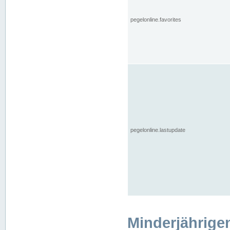
pegelonline.favorites
pegelonline.lastupdate
Minderjährige