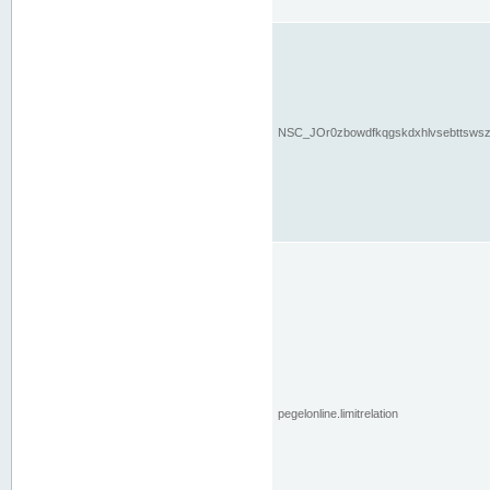
NSC_JOr0zbowdfkqgskdxhlvsebttsws
pegelonline.limitrelation