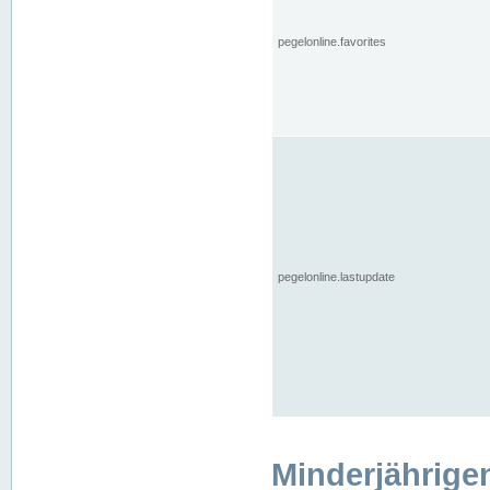
pegelonline.favorites
pegelonline.lastupdate
Minderjährige