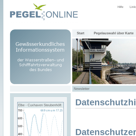
Hilfe
Link
Start
Pegelauswahl über Karte
Newsletter
Datenschutzh
Elbe - Cuxhaven Steubenhöft
Datenschutzer