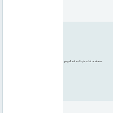
pegelonline.displaydstdatetimes