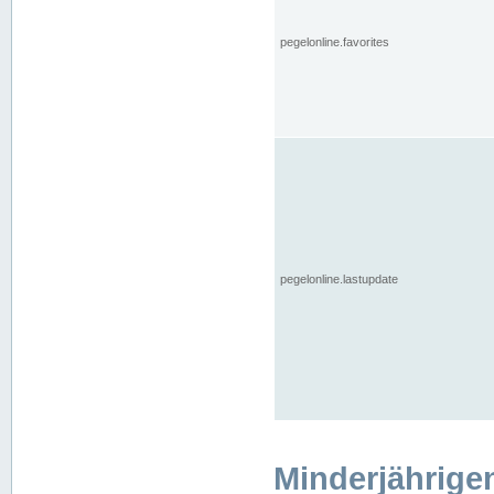
pegelonline.favorites
pegelonline.lastupdate
Minderjährige