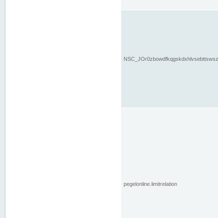
NSC_JOr0zbowdfkqgskdxhlvsebttsws
pegelonline.limitrelation