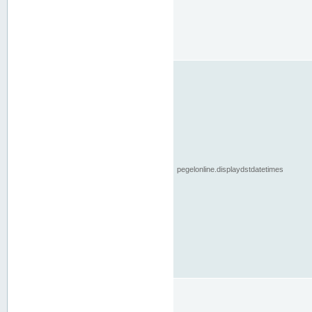
pegelonline.displaydstdatetimes