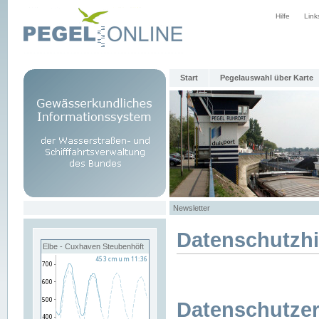
Hilfe
Link
Start
Pegelauswahl über Karte
Newsletter
Datenschutzh
Elbe - Cuxhaven Steubenhöft
Datenschutzer