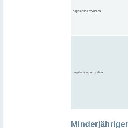
pegelonline.favorites
pegelonline.lastupdate
Minderjährige