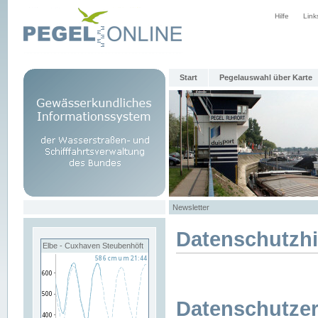
Hilfe
Link
Start
Pegelauswahl über Karte
Newsletter
Datenschutzh
Elbe - Cuxhaven Steubenhöft
Datenschutzer