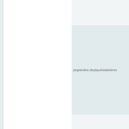
pegelonline.displaydstdatetimes