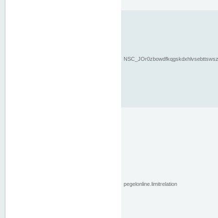
NSC_JOr0zbowdfkqgskdxhlvsebttsws
pegelonline.limitrelation