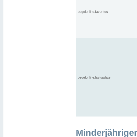
pegelonline.favorites
pegelonline.lastupdate
Minderjährige