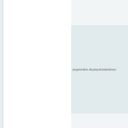
pegelonline.displaydstdatetimes