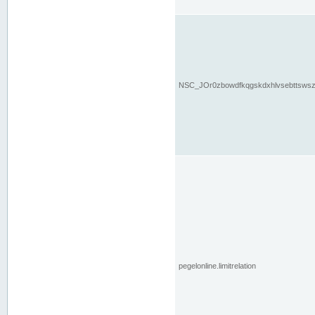
NSC_JOr0zbowdfkqgskdxhlvsebttsws
pegelonline.limitrelation