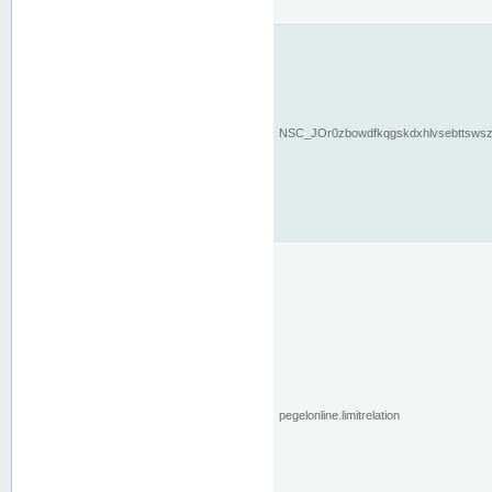
NSC_JOr0zbowdfkqgskdxhlvsebttsws
pegelonline.limitrelation