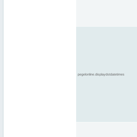
pegelonline.displaydstdatetimes