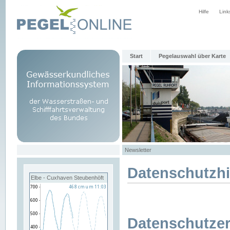
Hilfe
Link
Start
Pegelauswahl über Karte
Newsletter
Datenschutzh
Elbe - Cuxhaven Steubenhöft
Datenschutzer