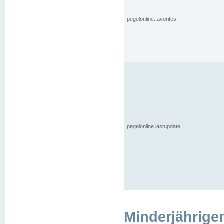
pegelonline.favorites
pegelonline.lastupdate
Minderjährige