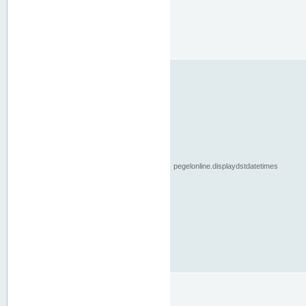
pegelonline.displaydstdatetimes