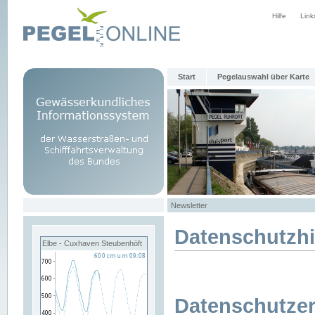
Hilfe
Link
Start
Pegelauswahl über Karte
Newsletter
Datenschutzh
Elbe - Cuxhaven Steubenhöft
Datenschutzer