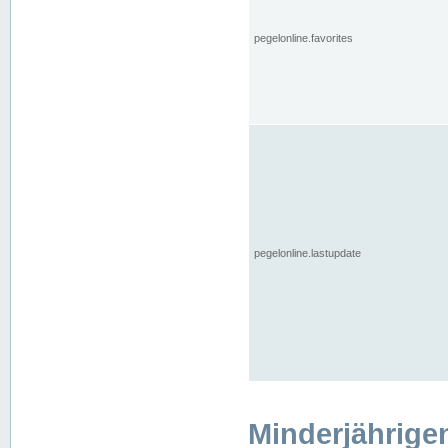
pegelonline.favorites
pegelonline.lastupdate
Minderjährige