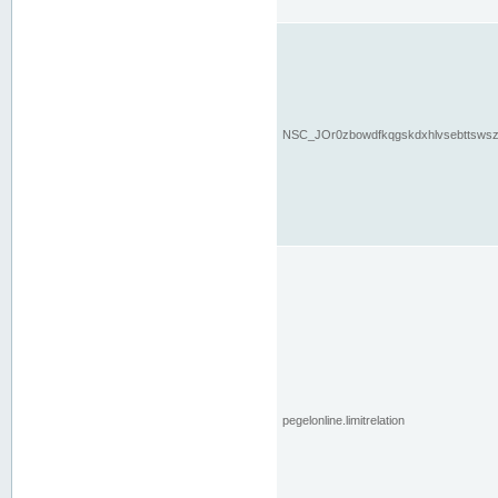
NSC_JOr0zbowdfkqgskdxhlvsebttsws
pegelonline.limitrelation