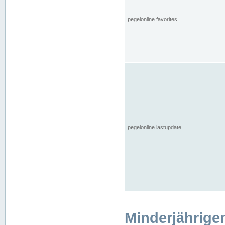
pegelonline.favorites
pegelonline.lastupdate
Minderjährige