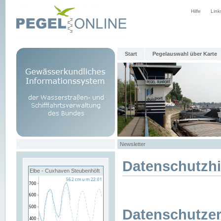
Hilfe
Link
Start
Pegelauswahl über Karte
Newsletter
Datenschutzh
Elbe - Cuxhaven Steubenhöft
Datenschutzer