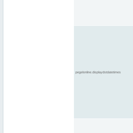
pegelonline.displaydstdatetimes