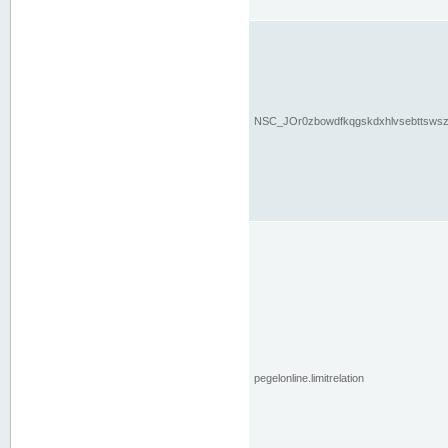
NSC_JOr0zbowdfkqgskdxhlvsebttsws
pegelonline.limitrelation