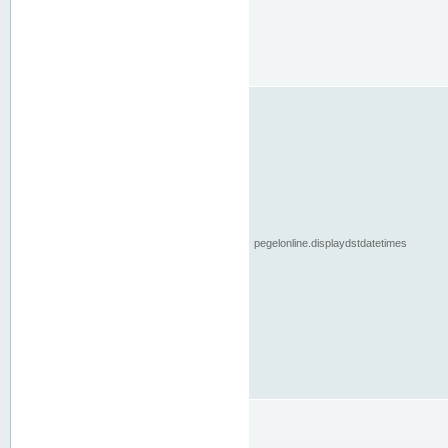
pegelonline.displaydstdatetimes