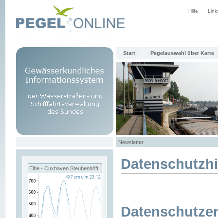
Hilfe
Link
Start
Pegelauswahl über Karte
Newsletter
Datenschutzh
Elbe - Cuxhaven Steubenhöft
Datenschutzer