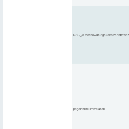
NSC_JOr0zbowdfkqgskdxhlvsebttsws
pegelonline.limitrelation