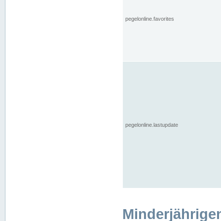
pegelonline.favorites
pegelonline.lastupdate
Minderjährige