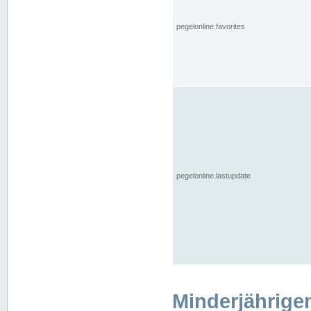
pegelonline.favorites
pegelonline.lastupdate
Minderjährige