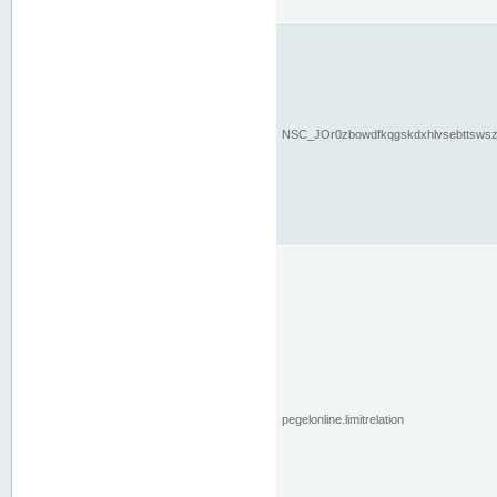
NSC_JOr0zbowdfkqgskdxhlvsebttsws
pegelonline.limitrelation