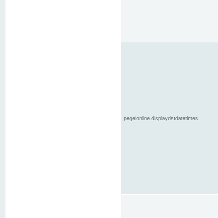
pegelonline.displaydstdatetimes