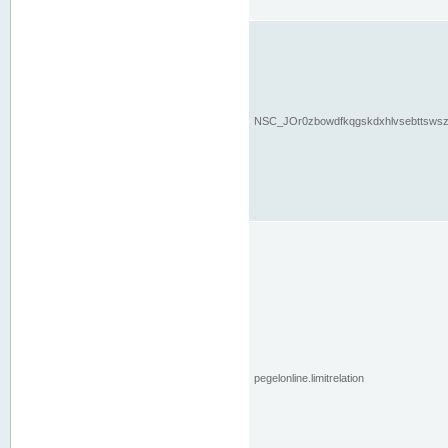
NSC_JOr0zbowdfkqgskdxhlvsebttsws
pegelonline.limitrelation