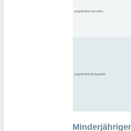
pegelonline.favorites
pegelonline.lastupdate
Minderjährige