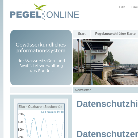
Hilfe
Link
Start
Pegelauswahl über Karte
Newsletter
Datenschutzh
Elbe - Cuxhaven Steubenhöft
Datenschutzer