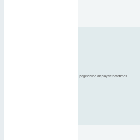
pegelonline.displaydstdatetimes