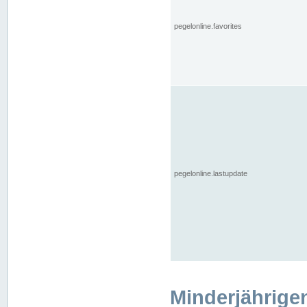
pegelonline.favorites
pegelonline.lastupdate
Minderjährige