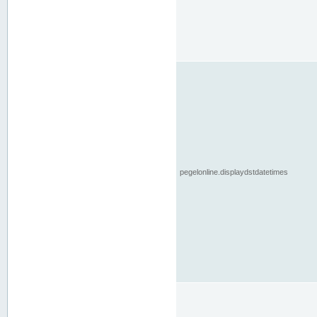
pegelonline.displaydstdatetimes