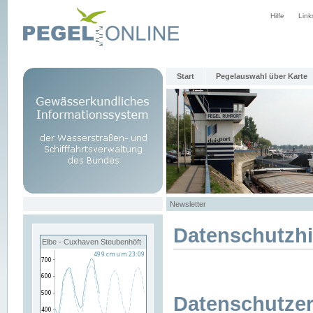
Hilfe
Link
Start
Pegelauswahl über Karte
Newsletter
Datenschutzh
Elbe - Cuxhaven Steubenhöft
Datenschutzer