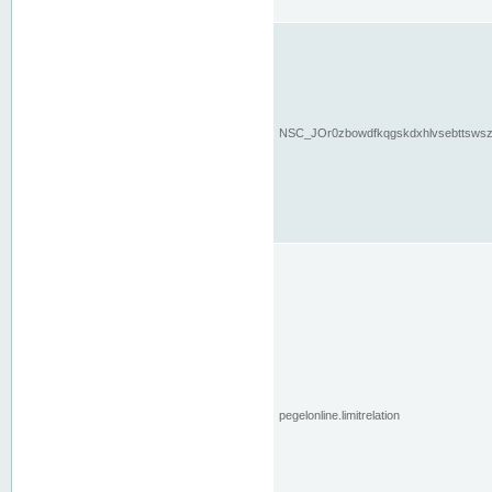
NSC_JOr0zbowdfkqgskdxhlvsebttsws
pegelonline.limitrelation