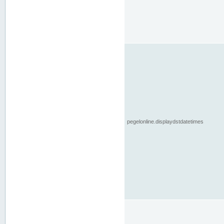
pegelonline.displaydstdatetimes