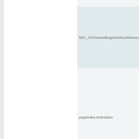
NSC_JOr0zbowdfkqgskdxhlvsebttsws
pegelonline.limitrelation