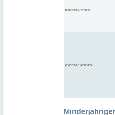
pegelonline.favorites
pegelonline.lastupdate
Minderjährige