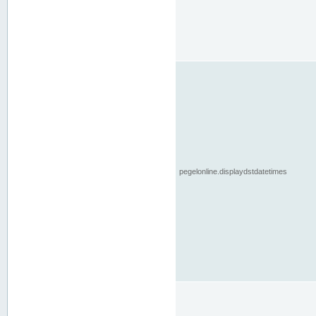
pegelonline.displaydstdatetimes