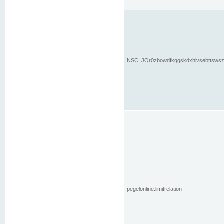
NSC_JOr0zbowdfkqgskdxhlvsebttsws
pegelonline.limitrelation