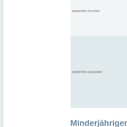
pegelonline.favorites
pegelonline.lastupdate
Minderjährige