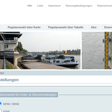
Hilfe
Links
Impressum
Nutzungsbedingungen
Datenschutz
Pegelauswahl über Karte
Pegelauswahl über Tabelle
Abo
Down
tter
stellungen
Grenzwerte für Unter- & Überschreitungen:
MHW / MNW
HSW