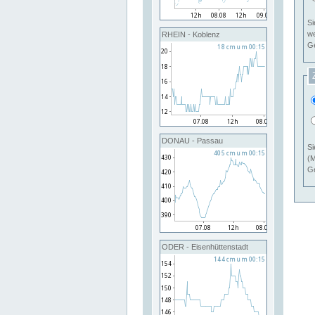
Si
RHEIN - Koblenz
Ge
DONAU - Passau
Si
(M
Ge
ODER - Eisenhüttenstadt