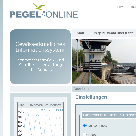
Hilfe
Link
Start
Pegelauswahl über Karte
Newsletter
Einstellungen
Elbe - Cuxhaven Steubenhöft
Grenzwerte für Unter- & Übersc
MHW / MNW
HSW