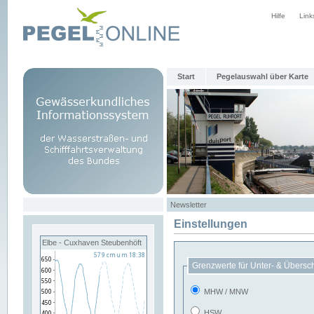
Hilfe
Link
Start
Pegelauswahl über Karte
Newsletter
Einstellungen
Elbe - Cuxhaven Steubenhöft
Grenzwerte für Unter- & Übersc
MHW / MNW
HSW