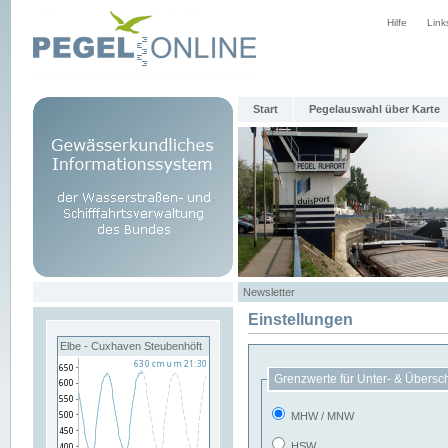
Hilfe
Link
Start
Pegelauswahl über Karte
Newsletter
Einstellungen
Elbe - Cuxhaven Steubenhöft
Grenzwerte für Unter- & Übersc
MHW / MNW
HSW