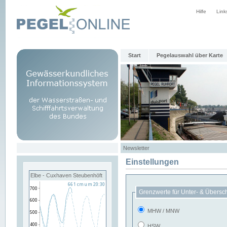
Hilfe
Link
Start
Pegelauswahl über Karte
Newsletter
Einstellungen
Elbe - Cuxhaven Steubenhöft
Grenzwerte für Unter- & Übersc
MHW / MNW
HSW