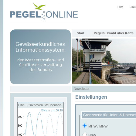
Hilfe
Link
Start
Pegelauswahl über Karte
Newsletter
Einstellungen
Elbe - Cuxhaven Steubenhöft
Grenzwerte für Unter- & Übersc
MHW / MNW
HSW