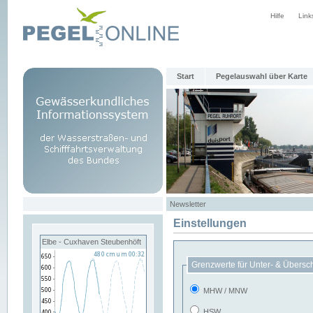
Hilfe
Link
Start
Pegelauswahl über Karte
Newsletter
Einstellungen
Elbe - Cuxhaven Steubenhöft
Grenzwerte für Unter- & Übersc
MHW / MNW
HSW