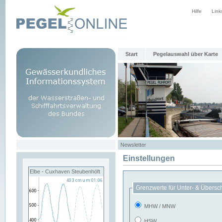
Hilfe
Link
Start
Pegelauswahl über Karte
Newsletter
Einstellungen
Elbe - Cuxhaven Steubenhöft
Grenzwerte für Unter- & Übersc
MHW / MNW
HSW