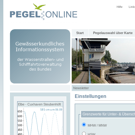
Hilfe
Link
Start
Pegelauswahl über Karte
Newsletter
Einstellungen
Elbe - Cuxhaven Steubenhöft
Grenzwerte für Unter- & Übersc
MHW / MNW
HSW