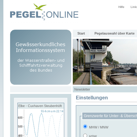
Hilfe
Link
Start
Pegelauswahl über Karte
Newsletter
Einstellungen
Elbe - Cuxhaven Steubenhöft
Grenzwerte für Unter- & Übersc
MHW / MNW
HSW