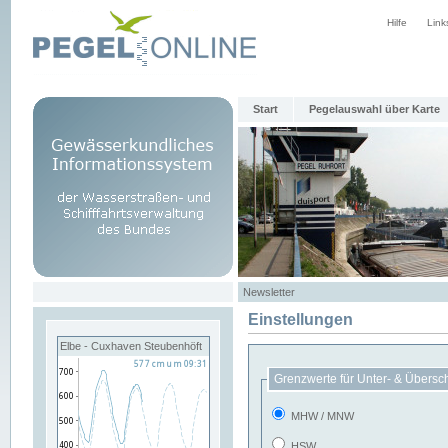
Hilfe
Link
Start
Pegelauswahl über Karte
Newsletter
Einstellungen
Elbe - Cuxhaven Steubenhöft
Grenzwerte für Unter- & Übersc
MHW / MNW
HSW