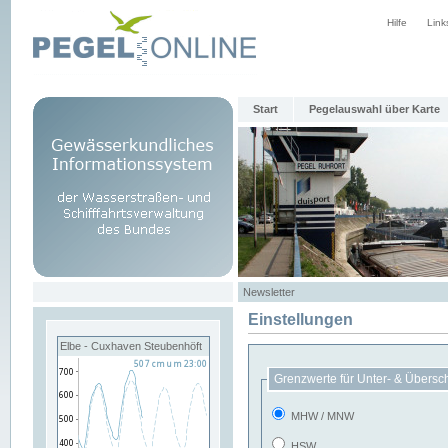
Hilfe
Link
Start
Pegelauswahl über Karte
Newsletter
Einstellungen
Elbe - Cuxhaven Steubenhöft
Grenzwerte für Unter- & Übersc
MHW / MNW
HSW