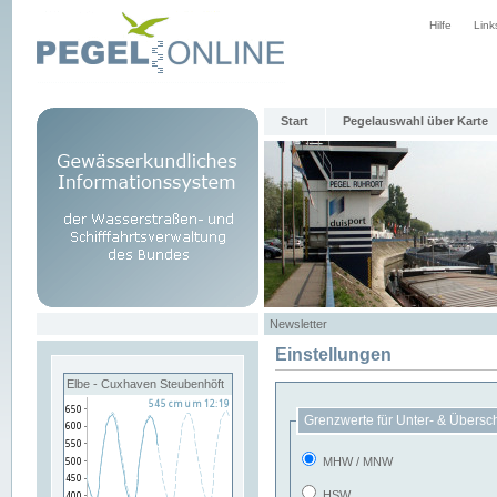
Hilfe
Link
Start
Pegelauswahl über Karte
Newsletter
Einstellungen
Elbe - Cuxhaven Steubenhöft
Grenzwerte für Unter- & Übersc
MHW / MNW
HSW