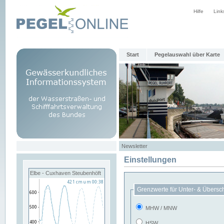
Hilfe
Link
Start
Pegelauswahl über Karte
Newsletter
Einstellungen
Elbe - Cuxhaven Steubenhöft
Grenzwerte für Unter- & Übersc
MHW / MNW
HSW