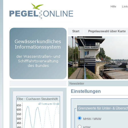
Hilfe
Link
Start
Pegelauswahl über Karte
Newsletter
Einstellungen
Elbe - Cuxhaven Steubenhöft
Grenzwerte für Unter- & Übersc
MHW / MNW
HSW