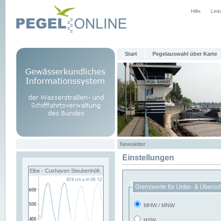
Hilfe
Link
Start
Pegelauswahl über Karte
Newsletter
Einstellungen
Elbe - Cuxhaven Steubenhöft
Grenzwerte für Unter- & Übersc
MHW / MNW
HSW