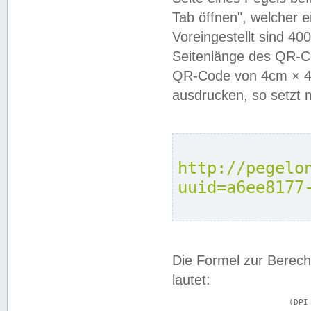
Tab öffnen", welcher 
Voreingestellt sind 4
Seitenlänge des QR-C
QR-Code von 4cm × 4c
ausdrucken, so setzt 
http://pegelo
uuid=a6ee8177
Die Formel zur Berech
lautet:
			(DPI × Druckkantenlänge in cm) ÷ 2,54 = Kantenlänge in Pixel
