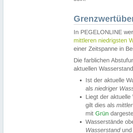
Grenzwertüber
In PEGELONLINE werde
mittleren niedrigsten
einer Zeitspanne in Be
Die farblichen Abstuf
aktuellen Wasserstand
Ist der aktuelle 
als
niedriger Was
Liegt der aktue
gilt dies als
mittle
mit
Grün
dargestel
Wasserstände obe
Wasserstand
und