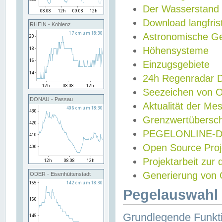
Der Wasserstand
Download langfris
RHEIN - Koblenz
Astronomische Gez
Höhensysteme
Einzugsgebiete
24h Regenradar
Seezeichen von 
DONAU - Passau
Aktualität der Me
Grenzwertübersch
PEGELONLINE-Di
Open Source Projek
Projektarbeit zur
Generierung von 
ODER - Eisenhüttenstadt
Pegelauswahl 
Grundlegende Funkti