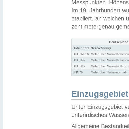
Messpunkten. Höhensy
Im 19. Jahrhundert wu
etabliert, an welchen 
zentimetergenau gem
Deutschland
Höhennetz
Bezeichnung
DHHN2016
Meter über Normalhöhennul
DHHN92
Meter über Normalhöhennul
DHHN12
Meter über Normalnull (m. 
SNN76
Meter über Höhennormal (m
Einzugsgebiet
Unter Einzugsgebiet v
unterirdisches Wasser
Allgemeine Bestandtei