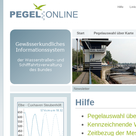
Hilfe
Link
Start
Pegelauswahl über Karte
Newsletter
Hilfe
Elbe - Cuxhaven Steubenhöft
Pegelauswahl übe
Kennzeichnende 
Zeitbezug der Me