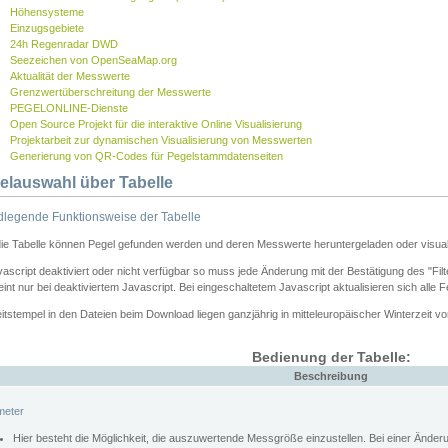
Höhensysteme
Einzugsgebiete
24h Regenradar DWD
Seezeichen von OpenSeaMap.org
Aktualität der Messwerte
Grenzwertüberschreitung der Messwerte
PEGELONLINE-Dienste
Open Source Projekt für die interaktive Online Visualisierung
Projektarbeit zur dynamischen Visualisierung von Messwerten
Generierung von QR-Codes für Pegelstammdatenseiten
elauswahl über Tabelle
legende Funktionsweise der Tabelle
die Tabelle können Pegel gefunden werden und deren Messwerte heruntergeladen oder visuali
vascript deaktiviert oder nicht verfügbar so muss jede Änderung mit der Bestätigung des "Filt
int nur bei deaktiviertem Javascript. Bei eingeschaltetem Javascript aktualisieren sich alle 
itstempel in den Dateien beim Download liegen ganzjährig in mitteleuropäischer Winterzeit vo
Bedienung der Tabelle:
Beschreibung
meter
Hier besteht die Möglichkeit, die auszuwertende Messgröße einzustellen. Bei einer Ände