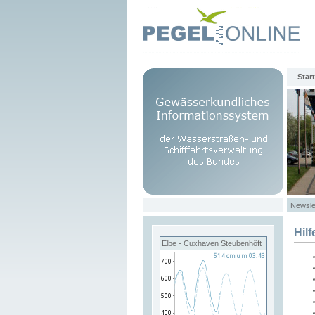
Start
Newsle
Hilf
Elbe - Cuxhaven Steubenhöft