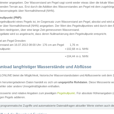
ntimeter angegeben. Der Wasserstand am Pegel sagt somit weder etwas über die lokale Wa
enden Terrain aus. Erst durch die Addition des Wasserstandes am Pegel mit dem zugehörig
asserspiegels über Normalhöhennull (NHN).
nullpunkt (PNP):
egelnullpunkt eines Pegels ist, im Gegensatz zum Wasserstand am Pegel, absolut und wir
ter über Normalhöhennull (NHN) angegeben. Der Wert des Pegelnullpunktes wird durch den Bet
 dem niedrigsten, über eine lange Zeit gemessenen Wasserstand.
gellatte wird so angebracht, dass deren Nullmarkierung dem Pegelnullpunkt entspricht.
iel am Pegel Dresden:
rstand am 16.07.2013 08:00 Uhr: 176 cm am Pegel
1,76
m
ullpunkt
+
102,68
m ü. NHN
=
104,44
m ü. NHN
nload langfristiger Wasserstände und Abflüsse
ONLINE bietet die Möglichkeit, historische Wasserstandsdaten und Abflusswerte seit dem 1
en heruntergeladenen Daten handelt es sich um
ungeprüfte Rohdaten
. Diese Messwerte wur
ehler oder andere Unregelmäßigkeiten enthalten.
esswerte sind relative Angaben zum jeweiligen
Pegelnullpunkt
. Für absolute Höhenangaben 
igen Pegels addieren.
ür programmatische Zugriffe und automatisierte Datenabfragen aktueller Werte stehen auch d