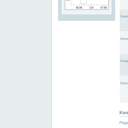
Gewä
Ausw
Gangl
Down
Ken
Pege