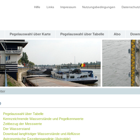
Hilfe
Links
Impressum
Nutzungsbedingungen
Datenschutz
Pegelauswahl über Karte
Pegelauswahl über Tabelle
Abo
Down
tter
e
Pegelauswahl über Tabelle
Kennzeichnende Wasserstände und Pegelkennwerte
Zeitbezug der Messwerte
Der Wasserstand
Download langfristiger Wasserstände und Abflüsse
Astronomische Gezeitenganglinie (Astrotide)