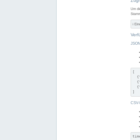
Zugr
Um di
Stamm
ℹ️ Ei
Verf
JSON
[

  {
  {
  {
]
CSV-
tim