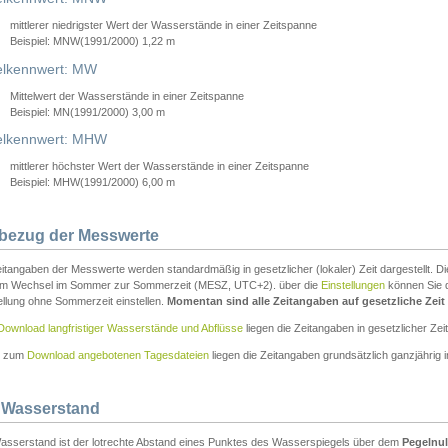
mittlerer niedrigster Wert der Wasserstände in einer Zeitspanne
Beispiel: MNW(1991/2000) 1,22 m
lkennwert: MW
Mittelwert der Wasserstände in einer Zeitspanne
Beispiel: MN(1991/2000) 3,00 m
elkennwert: MHW
mittlerer höchster Wert der Wasserstände in einer Zeitspanne
Beispiel: MHW(1991/2000) 6,00 m
tbezug der Messwerte
itangaben der Messwerte werden standardmäßig in gesetzlicher (lokaler) Zeit dargestellt. D
em Wechsel im Sommer zur Sommerzeit (MESZ, UTC+2). über die
Einstellungen
können Sie d
ellung ohne Sommerzeit einstellen.
Momentan sind alle Zeitangaben auf gesetzliche Zeit e
Download langfristiger Wasserstände und Abflüsse
liegen die Zeitangaben in gesetzlicher Zeit
n zum
Download angebotenen Tagesdateien
liegen die Zeitangaben grundsätzlich ganzjährig in
 Wasserstand
asserstand ist der lotrechte Abstand eines Punktes des Wasserspiegels über dem
Pegelnul