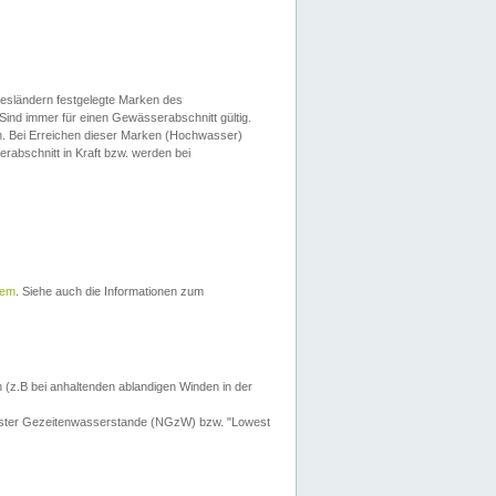
esländern festgelegte Marken des
Sind immer für einen Gewässerabschnitt gültig.
. Bei Erreichen dieser Marken (Hochwasser)
erabschnitt in Kraft bzw. werden bei
tem
. Siehe auch die Informationen zum
 (z.B bei anhaltenden ablandigen Winden in der
drigster Gezeitenwasserstande (NGzW) bzw. "Lowest