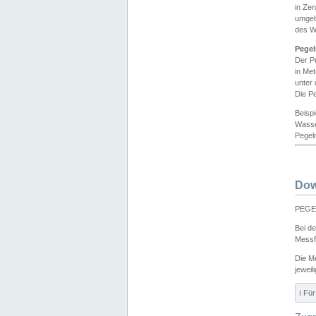
in Ze
umgeb
des W
Pegel
Der P
in Me
unter
Die Pe
Beisp
Wasse
Pegeln
Dow
PEGEL
Bei d
Messf
Die M
jeweil
ℹ️ F