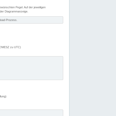
wünschten Pegel. Auf der jeweiligen
 der Diagrammanzeige.
load-Prozess.
MEZ/MESZ zu UTC)
lung)