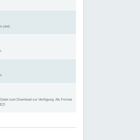
n sind.
n.
n.
p Datei zum Download zur Verfügung. Als Format
MEZ!