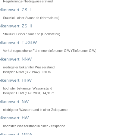
Regulierungs-Niedrigwasserstand
lkennwert: ZS_I
Stauziel I einer Staustufe (Normalstau)
lkennwert: ZS_II
Stauziel II einer Staustufe (Höchststau)
elkennwert: TUGLW
Verkehrsgesicherte Fahrrinnentiefe unter GlW (Tiefe unter GlW)
lkennwert: NNW
niedrigster bekannter Wasserstand
Beispiel: NNW (3.2.1942) 9,30 m
lkennwert: HHW
höchster bekannter Wasserstand
Beispiel: HHW (14.8.2001) 14,31 m
lkennwert: NW
niedrigster Wasserstand in einer Zeitspanne
lkennwert: HW
höchster Wasserstand in einer Zeitspanne
elkennwert: MNW