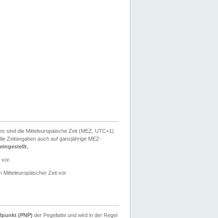
ies sind die Mitteleuropäische Zeit (MEZ, UTC+1)
ie Zeitangaben auch auf ganzjährige MEZ-
ingestellt.
 vor.
 Mitteleuropäischer Zeit vor.
lpunkt (PNP)
der Pegellatte und wird in der Regel