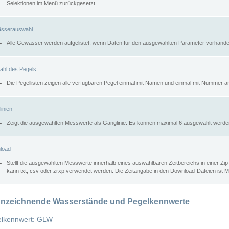
Selektionen im Menü zurückgesetzt.
sserauswahl
Alle Gewässer werden aufgelistet, wenn Daten für den ausgewählten Parameter vorhande
ahl des Pegels
Die Pegellisten zeigen alle verfügbaren Pegel einmal mit Namen und einmal mit Nummer a
inien
Zeigt die ausgewählten Messwerte als Ganglinie. Es können maximal 6 ausgewählt werde
load
Stellt die ausgewählten Messwerte innerhalb eines auswählbaren Zeitbereichs in einer Zi
kann txt, csv oder zrxp verwendet werden. Die Zeitangabe in den Download-Dateien ist 
nzeichnende Wasserstände und Pegelkennwerte
lkennwert: GLW