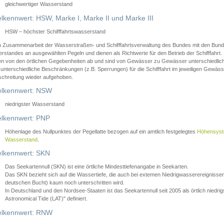
gleichwertiger Wasserstand
lkennwert: HSW, Marke I, Marke II und Marke III
HSW – höchster Schifffahrtswasserstand
in Zusammenarbeit der Wasserstraßen- und Schifffahrtsverwaltung des Bundes mit den Bund
standes an ausgewählten Pegeln und dienen als Richtwerte für den Betrieb der Schifffahrt. 
n von den örtlichen Gegebenheiten ab und sind von Gewässer zu Gewässer unterschiedlich
 unterschiedliche Beschränkungen (z.B. Sperrungen) für die Schifffahrt im jeweiligen Gewäss
schreitung wieder aufgehoben.
lkennwert: NSW
niedrigster Wasserstand
lkennwert: PNP
Höhenlage des Nullpunktes der Pegellatte bezogen auf ein amtlich festgelegtes
Höhensys
Wasserstand
.
lkennwert: SKN
Das Seekartennull (SKN) ist eine örtliche Mindesttiefenangabe in Seekarten.
Das SKN bezieht sich auf die Wassertiefe, die auch bei extemen Niedrigwasserereignissen
deutschen Bucht) kaum noch unterschritten wird.
In Deutschland und den Nordsee-Staaten ist das Seekartennull seit 2005 als örtlich nie
Astronomical Tide (LAT)" definiert.
lkennwert: RNW