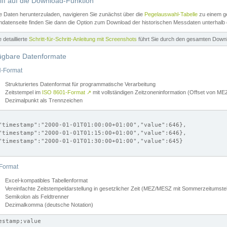
iff auf die Download-Funktion
e Daten herunterzuladen, navigieren Sie zunächst über die
Pegelauswahl-Tabelle
zu einem ge
datenseite finden Sie dann die Option zum Download der historischen Messdaten unterhalb
ne detaillierte
Schritt-für-Schritt-Anleitung mit Screenshots
führt Sie durch den gesamten Down
ügbare Datenformate
-Format
Strukturiertes Datenformat für programmatische Verarbeitung
Zeitstempel im
ISO 8601-Format
↗
mit vollständigen Zeitzoneninformation (Offset von 
Dezimalpunkt als Trennzeichen
"timestamp":"2000-01-01T01:00:00+01:00","value":646},

"timestamp":"2000-01-01T01:15:00+01:00","value":646},

"timestamp":"2000-01-01T01:30:00+01:00","value":645}

Format
Excel-kompatibles Tabellenformat
Vereinfachte Zeitstempeldarstellung in gesetzlicher Zeit (MEZ/MESZ mit Sommerzeitumstel
Semikolon als Feldtrenner
Dezimalkomma (deutsche Notation)
estamp;value
