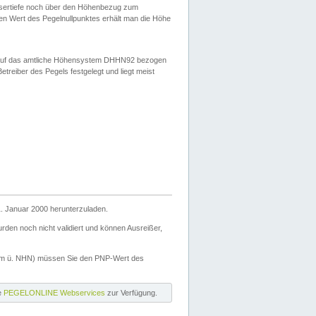
ssertiefe noch über den Höhenbezug zum
en Wert des Pegelnullpunktes erhält man die Höhe
d auf das amtliche Höhensystem DHHN92 bezogen
reiber des Pegels festgelegt und liegt meist
. Januar 2000 herunterzuladen.
den noch nicht validiert und können Ausreißer,
(m ü. NHN) müssen Sie den PNP-Wert des
ie
PEGELONLINE Webservices
zur Verfügung.