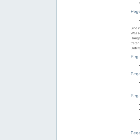
Pege
Sind 
Wasser
Hänge
treten
Unter
Pege
Pege
Pege
Pege