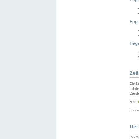
Pege
Peg
Zei
Die Ze
mit d
Darst
Beim
In de
Der
Der W