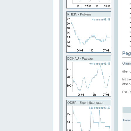
RHEIN - Koblenz
Peg
DONAU - Passau
Grund
über 
Ist Ja
ersche
Die Ze
ODER - Eisenhüttenstadt
Para