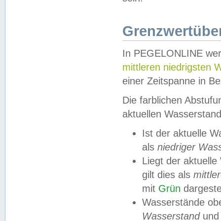
Grenzwertüber
In PEGELONLINE werde
mittleren niedrigsten
einer Zeitspanne in Be
Die farblichen Abstuf
aktuellen Wasserstand
Ist der aktuelle 
als
niedriger Was
Liegt der aktue
gilt dies als
mittle
mit
Grün
dargestel
Wasserstände obe
Wasserstand
und