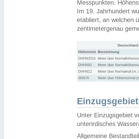
Messpunkten. Höhensy
Im 19. Jahrhundert wu
etabliert, an welchen 
zentimetergenau gem
Deutschland
Höhennetz
Bezeichnung
DHHN2016
Meter über Normalhöhennul
DHHN92
Meter über Normalhöhennul
DHHN12
Meter über Normalnull (m. 
SNN76
Meter über Höhennormal (m
Einzugsgebiet
Unter Einzugsgebiet v
unterirdisches Wasser
Allgemeine Bestandtei