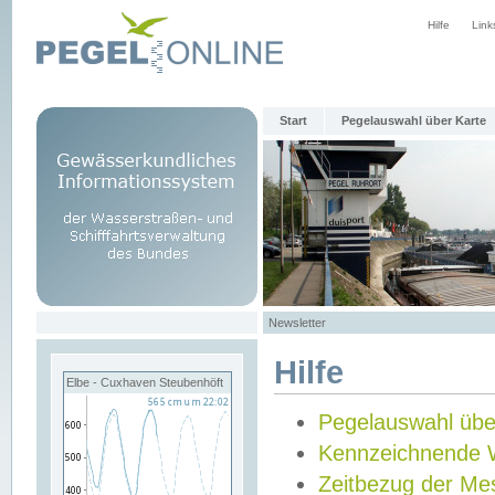
Hilfe
Link
Start
Pegelauswahl über Karte
Newsletter
Hilfe
Elbe - Cuxhaven Steubenhöft
Pegelauswahl übe
Kennzeichnende 
Zeitbezug der Me