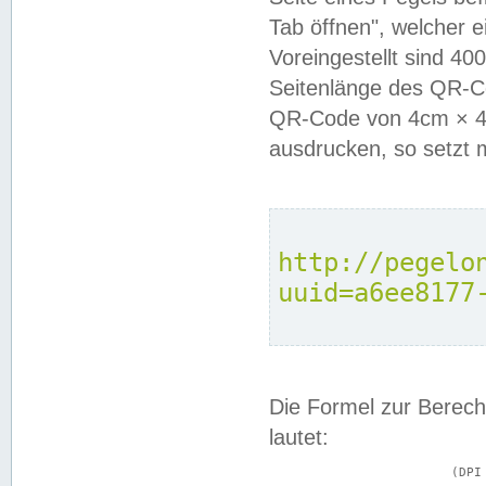
Tab öffnen", welcher 
Voreingestellt sind 4
Seitenlänge des QR-C
QR-Code von 4cm × 4c
ausdrucken, so setzt 
http://pegelo
uuid=a6ee8177
Die Formel zur Berech
lautet:
			(DPI × Druckkantenlänge in cm) ÷ 2,54 = Kantenlänge in Pixel
