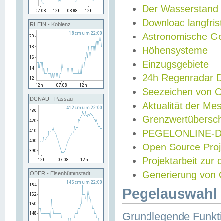
Der Wasserstand
Download langfris
RHEIN - Koblenz
Astronomische Gez
Höhensysteme
Einzugsgebiete
24h Regenradar
Seezeichen von 
DONAU - Passau
Aktualität der Me
Grenzwertübersch
PEGELONLINE-Di
Open Source Projek
Projektarbeit zur
Generierung von 
ODER - Eisenhüttenstadt
Pegelauswahl 
Grundlegende Funkti