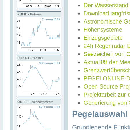
Der Wasserstand
Download langfris
RHEIN - Koblenz
Astronomische Gez
Höhensysteme
Einzugsgebiete
24h Regenradar
Seezeichen von 
DONAU - Passau
Aktualität der Me
Grenzwertübersch
PEGELONLINE-Di
Open Source Projek
Projektarbeit zur
Generierung von 
ODER - Eisenhüttenstadt
Pegelauswahl 
Grundlegende Funkti