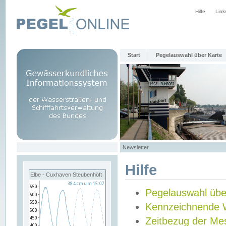
Hilfe
Link
Start
Pegelauswahl über Karte
Newsletter
Hilfe
Elbe - Cuxhaven Steubenhöft
Pegelauswahl übe
Kennzeichnende 
Zeitbezug der Me