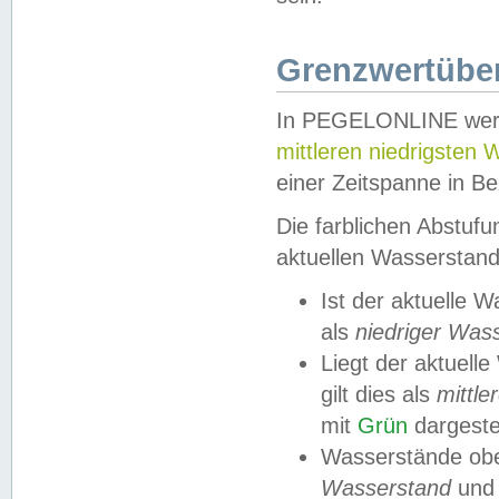
Grenzwertüber
In PEGELONLINE werde
mittleren niedrigsten
einer Zeitspanne in Be
Die farblichen Abstuf
aktuellen Wasserstand
Ist der aktuelle 
als
niedriger Was
Liegt der aktue
gilt dies als
mittle
mit
Grün
dargestel
Wasserstände obe
Wasserstand
und