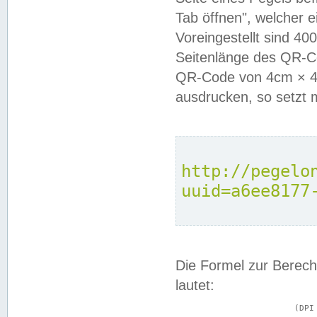
Tab öffnen", welcher 
Voreingestellt sind 4
Seitenlänge des QR-C
QR-Code von 4cm × 4c
ausdrucken, so setzt 
http://pegelo
uuid=a6ee8177
Die Formel zur Berech
lautet:
			(DPI × Druckkantenlänge in cm) ÷ 2,54 = Kantenlänge in Pixel
