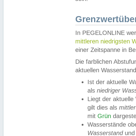
Grenzwertüber
In PEGELONLINE werde
mittleren niedrigsten
einer Zeitspanne in Be
Die farblichen Abstuf
aktuellen Wasserstand
Ist der aktuelle 
als
niedriger Was
Liegt der aktue
gilt dies als
mittle
mit
Grün
dargestel
Wasserstände obe
Wasserstand
und