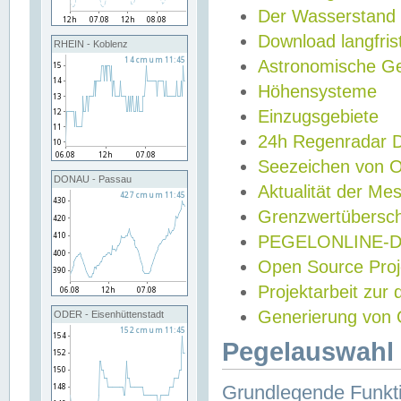
Der Wasserstand
Download langfris
RHEIN - Koblenz
Astronomische Gez
Höhensysteme
Einzugsgebiete
24h Regenradar
Seezeichen von 
DONAU - Passau
Aktualität der Me
Grenzwertübersch
PEGELONLINE-Di
Open Source Projek
Projektarbeit zur
Generierung von 
ODER - Eisenhüttenstadt
Pegelauswahl 
Grundlegende Funkti