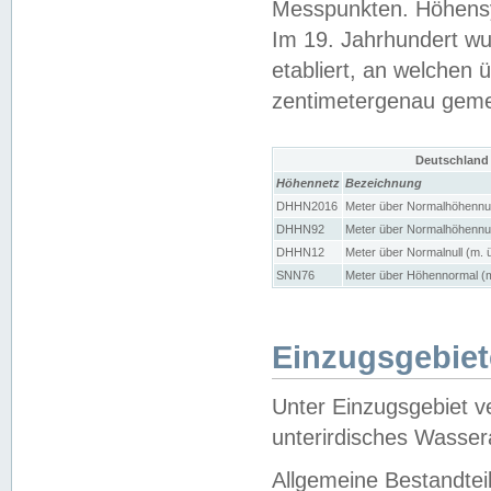
Messpunkten. Höhensy
Im 19. Jahrhundert wu
etabliert, an welchen 
zentimetergenau gem
Deutschland
Höhennetz
Bezeichnung
DHHN2016
Meter über Normalhöhennul
DHHN92
Meter über Normalhöhennul
DHHN12
Meter über Normalnull (m. 
SNN76
Meter über Höhennormal (m
Einzugsgebiet
Unter Einzugsgebiet v
unterirdisches Wasser
Allgemeine Bestandtei