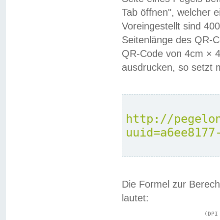
Tab öffnen", welcher 
Voreingestellt sind 4
Seitenlänge des QR-C
QR-Code von 4cm × 4c
ausdrucken, so setzt 
http://pegelo
uuid=a6ee8177
Die Formel zur Berech
lautet:
			(DPI × Druckkantenlänge in cm) ÷ 2,54 = Kantenlänge in Pixel
