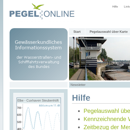
Hilfe
Link
Start
Pegelauswahl über Karte
Newsletter
Hilfe
Elbe - Cuxhaven Steubenhöft
Pegelauswahl übe
Kennzeichnende 
Zeitbezug der Me