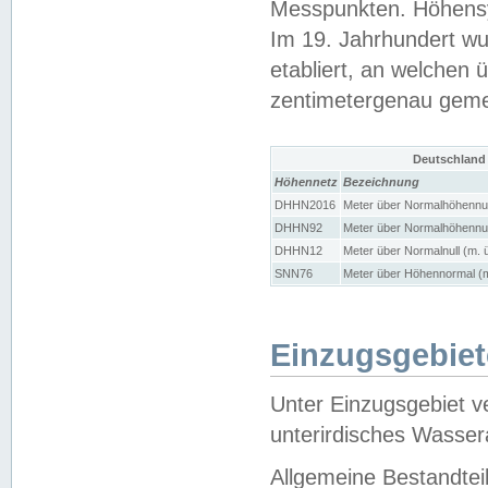
Messpunkten. Höhensy
Im 19. Jahrhundert wu
etabliert, an welchen 
zentimetergenau gem
Deutschland
Höhennetz
Bezeichnung
DHHN2016
Meter über Normalhöhennul
DHHN92
Meter über Normalhöhennul
DHHN12
Meter über Normalnull (m. 
SNN76
Meter über Höhennormal (m
Einzugsgebiet
Unter Einzugsgebiet v
unterirdisches Wasser
Allgemeine Bestandtei