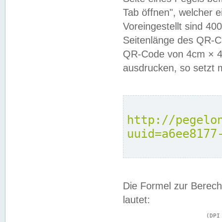
Tab öffnen", welcher 
Voreingestellt sind 4
Seitenlänge des QR-C
QR-Code von 4cm × 4c
ausdrucken, so setzt 
http://pegelo
uuid=a6ee8177
Die Formel zur Berech
lautet:
			(DPI × Druckkantenlänge in cm) ÷ 2,54 = Kantenlänge in Pixel
