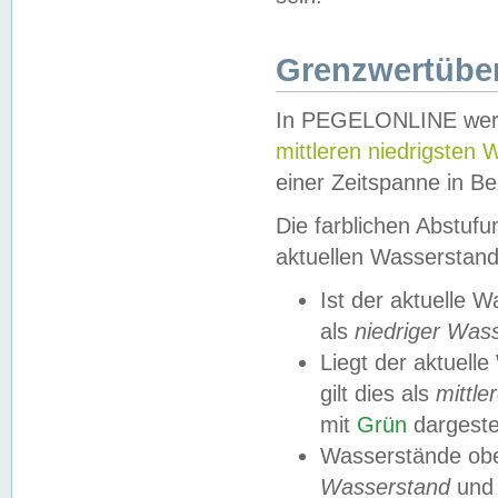
Grenzwertüber
In PEGELONLINE werde
mittleren niedrigsten
einer Zeitspanne in Be
Die farblichen Abstuf
aktuellen Wasserstand
Ist der aktuelle 
als
niedriger Was
Liegt der aktue
gilt dies als
mittle
mit
Grün
dargestel
Wasserstände obe
Wasserstand
und