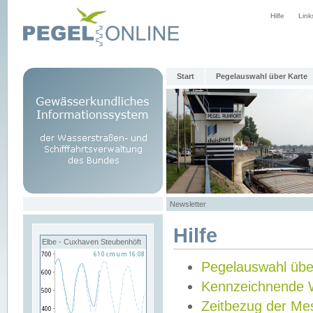
Hilfe
Link
Start
Pegelauswahl über Karte
Newsletter
Hilfe
Elbe - Cuxhaven Steubenhöft
Pegelauswahl übe
Kennzeichnende 
Zeitbezug der Me