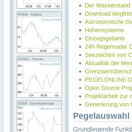
Der Wasserstand
Download langfris
RHEIN - Koblenz
Astronomische Gez
Höhensysteme
Einzugsgebiete
24h Regenradar
Seezeichen von 
DONAU - Passau
Aktualität der Me
Grenzwertübersch
PEGELONLINE-Di
Open Source Projek
Projektarbeit zur
Generierung von 
ODER - Eisenhüttenstadt
Pegelauswahl 
Grundlegende Funkti