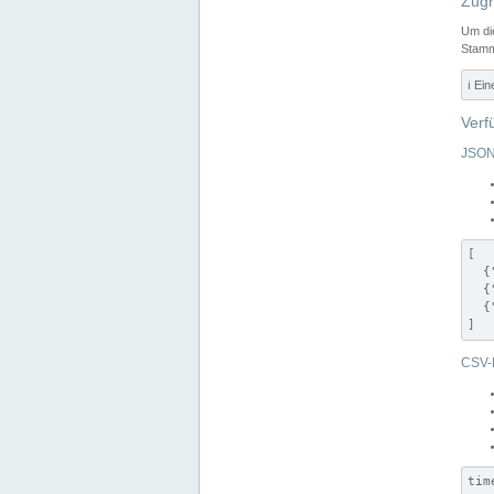
Zugr
Um di
Stamm
ℹ️ Ei
Verf
JSON
[

  {
  {
  {
]
CSV-
tim