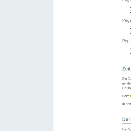
Pege
Peg
Zei
Die Ze
mit d
Darst
Beim
In de
Der
Der W