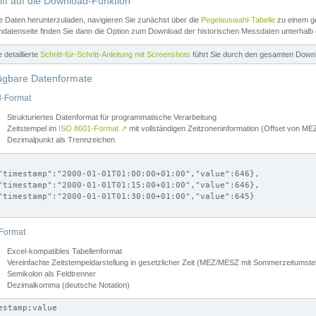
iff auf die Download-Funktion
e Daten herunterzuladen, navigieren Sie zunächst über die
Pegelauswahl-Tabelle
zu einem ge
datenseite finden Sie dann die Option zum Download der historischen Messdaten unterhalb
ne detaillierte
Schritt-für-Schritt-Anleitung mit Screenshots
führt Sie durch den gesamten Down
ügbare Datenformate
-Format
Strukturiertes Datenformat für programmatische Verarbeitung
Zeitstempel im
ISO 8601-Format
↗
mit vollständigen Zeitzoneninformation (Offset von 
Dezimalpunkt als Trennzeichen
"timestamp":"2000-01-01T01:00:00+01:00","value":646},

"timestamp":"2000-01-01T01:15:00+01:00","value":646},

"timestamp":"2000-01-01T01:30:00+01:00","value":645}

Format
Excel-kompatibles Tabellenformat
Vereinfachte Zeitstempeldarstellung in gesetzlicher Zeit (MEZ/MESZ mit Sommerzeitumstel
Semikolon als Feldtrenner
Dezimalkomma (deutsche Notation)
estamp;value
