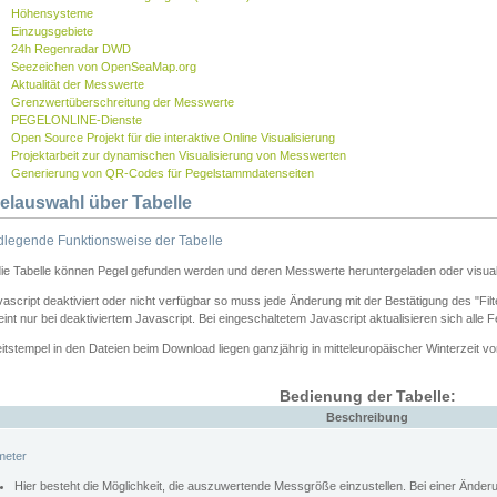
Höhensysteme
Einzugsgebiete
24h Regenradar DWD
Seezeichen von OpenSeaMap.org
Aktualität der Messwerte
Grenzwertüberschreitung der Messwerte
PEGELONLINE-Dienste
Open Source Projekt für die interaktive Online Visualisierung
Projektarbeit zur dynamischen Visualisierung von Messwerten
Generierung von QR-Codes für Pegelstammdatenseiten
elauswahl über Tabelle
legende Funktionsweise der Tabelle
die Tabelle können Pegel gefunden werden und deren Messwerte heruntergeladen oder visuali
vascript deaktiviert oder nicht verfügbar so muss jede Änderung mit der Bestätigung des "Filt
int nur bei deaktiviertem Javascript. Bei eingeschaltetem Javascript aktualisieren sich alle 
itstempel in den Dateien beim Download liegen ganzjährig in mitteleuropäischer Winterzeit vo
Bedienung der Tabelle:
Beschreibung
meter
Hier besteht die Möglichkeit, die auszuwertende Messgröße einzustellen. Bei einer Ände