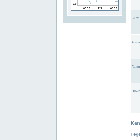
Gewä
Ausw
Gangl
Down
Ken
Pege