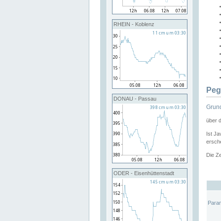
RHEIN - Koblenz
Peg
DONAU - Passau
Grund
über 
Ist Ja
ersche
Die Ze
ODER - Eisenhüttenstadt
Para