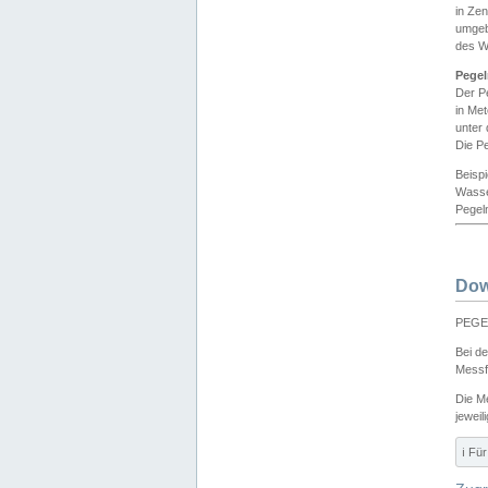
in Ze
umgeb
des W
Pegel
Der P
in Me
unter
Die Pe
Beisp
Wasse
Pegeln
Dow
PEGEL
Bei d
Messf
Die M
jeweil
ℹ️ F