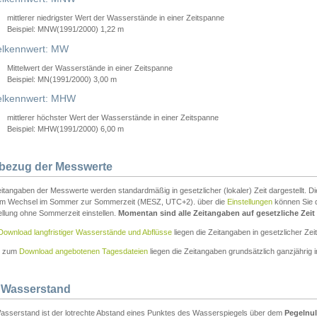
mittlerer niedrigster Wert der Wasserstände in einer Zeitspanne
Beispiel: MNW(1991/2000) 1,22 m
lkennwert: MW
Mittelwert der Wasserstände in einer Zeitspanne
Beispiel: MN(1991/2000) 3,00 m
elkennwert: MHW
mittlerer höchster Wert der Wasserstände in einer Zeitspanne
Beispiel: MHW(1991/2000) 6,00 m
tbezug der Messwerte
itangaben der Messwerte werden standardmäßig in gesetzlicher (lokaler) Zeit dargestellt. D
em Wechsel im Sommer zur Sommerzeit (MESZ, UTC+2). über die
Einstellungen
können Sie d
ellung ohne Sommerzeit einstellen.
Momentan sind alle Zeitangaben auf gesetzliche Zeit e
Download langfristiger Wasserstände und Abflüsse
liegen die Zeitangaben in gesetzlicher Zeit
n zum
Download angebotenen Tagesdateien
liegen die Zeitangaben grundsätzlich ganzjährig in
 Wasserstand
asserstand ist der lotrechte Abstand eines Punktes des Wasserspiegels über dem
Pegelnul