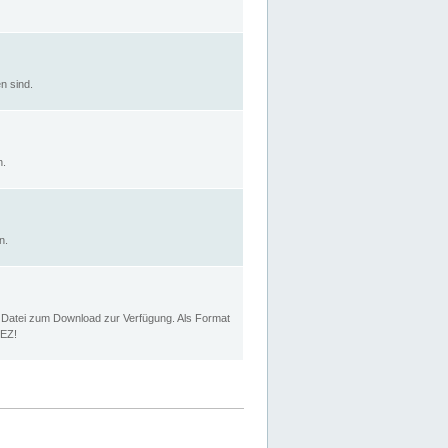
n sind.
n.
n.
p Datei zum Download zur Verfügung. Als Format
MEZ!