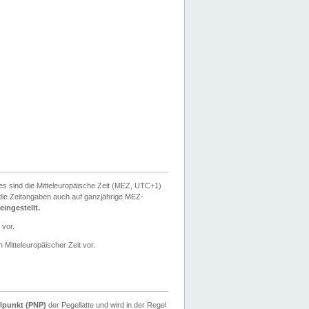
ies sind die Mitteleuropäische Zeit (MEZ, UTC+1)
ie Zeitangaben auch auf ganzjährige MEZ-
ingestellt.
 vor.
 Mitteleuropäischer Zeit vor.
lpunkt (PNP)
der Pegellatte und wird in der Regel