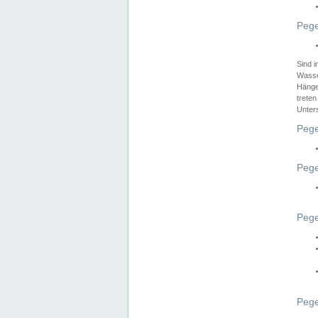
Pege
Sind 
Wasser
Hänge
treten
Unter
Pege
Pege
Pege
Pege