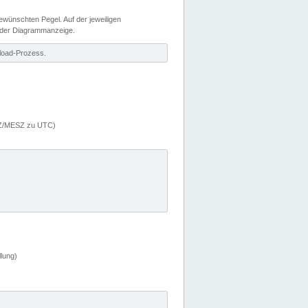
wünschten Pegel. Auf der jeweiligen
 der Diagrammanzeige.
load-Prozess.
MEZ/MESZ zu UTC)
lung)