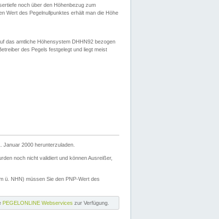
ssertiefe noch über den Höhenbezug zum
en Wert des Pegelnullpunktes erhält man die Höhe
d auf das amtliche Höhensystem DHHN92 bezogen
reiber des Pegels festgelegt und liegt meist
. Januar 2000 herunterzuladen.
den noch nicht validiert und können Ausreißer,
(m ü. NHN) müssen Sie den PNP-Wert des
ie
PEGELONLINE Webservices
zur Verfügung.