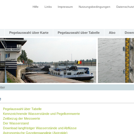
Hilfe
Links
Impressum
Nutzungsbedingungen
Datenschutz
Pegelauswahl über Karte
Pegelauswahl über Tabelle
Abo
Down
tter
e
Pegelauswahl über Tabelle
Kennzeichnende Wasserstände und Pegelkennwerte
Zeitbezug der Messwerte
Der Wasserstand
Download langfristiger Wasserstände und Abflüsse
Astronomische Gezeitenganglinie (Astrotide)