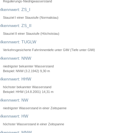
Regulierungs-Niedrigwasserstand
lkennwert: ZS_I
Stauziel I einer Staustufe (Normalstau)
lkennwert: ZS_II
Stauziel II einer Staustufe (Höchststau)
elkennwert: TUGLW
Verkehrsgesicherte Fahrrinnentiefe unter GlW (Tiefe unter GlW)
lkennwert: NNW
niedrigster bekannter Wasserstand
Beispiel: NNW (3.2.1942) 9,30 m
lkennwert: HHW
höchster bekannter Wasserstand
Beispiel: HHW (14.8.2001) 14,31 m
lkennwert: NW
niedrigster Wasserstand in einer Zeitspanne
lkennwert: HW
höchster Wasserstand in einer Zeitspanne
elkennwert: MNW