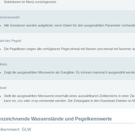
Selektionen im Menü zurückgesetzt.
sserauswahl
Alle Gewässer werden aufgelistet, wenn Daten für den ausgewählten Parameter vorhande
ahl des Pegels
Die Pegellisten zeigen alle verfügbaren Pegel einmal mit Namen und einmal mit Nummer a
inien
Zeigt die ausgewählten Messwerte als Ganglinie. Es können maximal 6 ausgewählt werde
load
Stellt die ausgewählten Messwerte innerhalb eines auswählbaren Zeitbereichs in einer Zi
kann txt, csv oder zrxp verwendet werden. Die Zeitangabe in den Download-Dateien ist 
nzeichnende Wasserstände und Pegelkennwerte
lkennwert: GLW