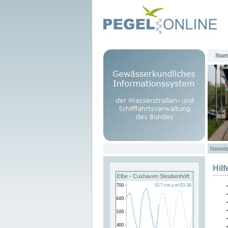
Start
Newsle
Hilf
Elbe - Cuxhaven Steubenhöft