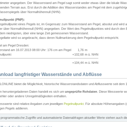
ntimeter angegeben. Der Wasserstand am Pegel sagt somit weder etwas über die lokale Wa
enden Terrain aus. Erst durch die Addition des Wasserstandes am Pegel mit dem zugehörig
asserspiegels über Normalhöhennull (NHN).
nullpunkt (PNP):
egelnullpunkt eines Pegels ist, im Gegensatz zum Wasserstand am Pegel, absolut und wir
ter über Normalhöhennull (NHN) angegeben. Der Wert des Pegelnullpunktes wird durch den Bet
 dem niedrigsten, über eine lange Zeit gemessenen Wasserstand.
gellatte wird so angebracht, dass deren Nullmarkierung dem Pegelnullpunkt entspricht.
iel am Pegel Dresden:
rstand am 16.07.2013 08:00 Uhr: 176 cm am Pegel
1,76
m
ullpunkt
+
102,68
m ü. NHN
=
104,44
m ü. NHN
nload langfristiger Wasserstände und Abflüsse
ONLINE bietet die Möglichkeit, historische Wasserstandsdaten und Abflusswerte seit dem 1
en heruntergeladenen Daten handelt es sich um
ungeprüfte Rohdaten
. Diese Messwerte wur
ehler oder andere Unregelmäßigkeiten enthalten.
esswerte sind relative Angaben zum jeweiligen
Pegelnullpunkt
. Für absolute Höhenangaben 
igen Pegels addieren.
ür programmatische Zugriffe und automatisierte Datenabfragen aktueller Werte stehen auch d