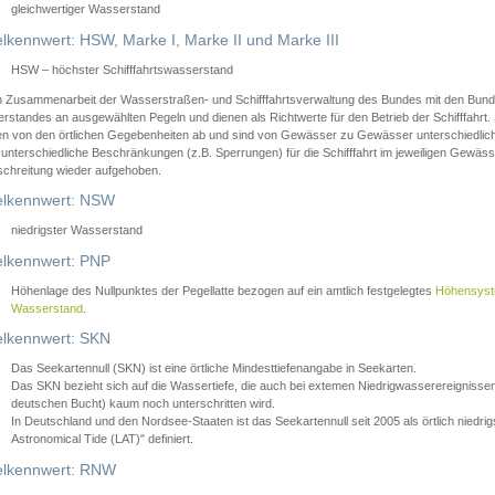
gleichwertiger Wasserstand
lkennwert: HSW, Marke I, Marke II und Marke III
HSW – höchster Schifffahrtswasserstand
in Zusammenarbeit der Wasserstraßen- und Schifffahrtsverwaltung des Bundes mit den Bund
standes an ausgewählten Pegeln und dienen als Richtwerte für den Betrieb der Schifffahrt. 
n von den örtlichen Gegebenheiten ab und sind von Gewässer zu Gewässer unterschiedlich
 unterschiedliche Beschränkungen (z.B. Sperrungen) für die Schifffahrt im jeweiligen Gewäss
schreitung wieder aufgehoben.
lkennwert: NSW
niedrigster Wasserstand
lkennwert: PNP
Höhenlage des Nullpunktes der Pegellatte bezogen auf ein amtlich festgelegtes
Höhensys
Wasserstand
.
lkennwert: SKN
Das Seekartennull (SKN) ist eine örtliche Mindesttiefenangabe in Seekarten.
Das SKN bezieht sich auf die Wassertiefe, die auch bei extemen Niedrigwasserereignissen
deutschen Bucht) kaum noch unterschritten wird.
In Deutschland und den Nordsee-Staaten ist das Seekartennull seit 2005 als örtlich nie
Astronomical Tide (LAT)" definiert.
lkennwert: RNW